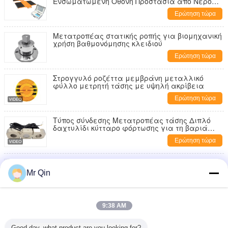
Ενσωματωμένη Οθόνη Προστασία από Νερό
IP65
Ερώτηση τώρα
Μετατροπέας στατικής ροπής για βιομηχανική
χρήση βαθμονόμησης κλειδιού
Ερώτηση τώρα
Στρογγυλό ροζέττα μεμβράνη μεταλλικό
φύλλο μετρητή τάσης με υψηλή ακρίβεια
Ερώτηση τώρα
Τύπος σύνδεσης Μετατροπέας τάσης Διπλό
δαχτυλίδι κύτταρο φόρτωσης για τη βαριά
βιομηχανία
Ερώτηση τώρα
Μικροκύτταρα φορτίου υψηλής ακρίβειας
χωρητικότητας 0,2 έως 20 kg
Mr Qin
Ερώτηση τώρα
Max Capacity 20.000kg Portable Axle Scale Portable
9:38 AM
Weighing for Various Applications
Ερώτηση τώρα
Good day, what product are you looking for?