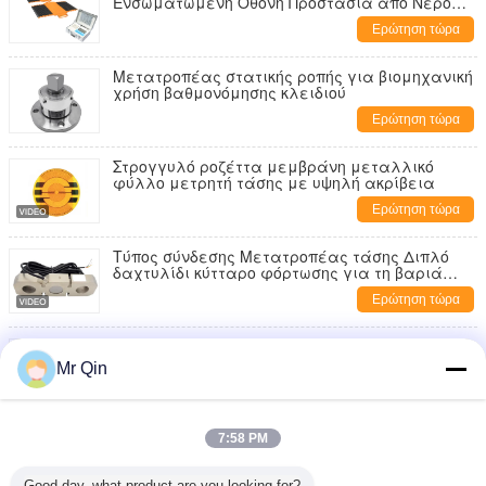
Ενσωματωμένη Οθόνη Προστασία από Νερό
IP65
Ερώτηση τώρα
Μετατροπέας στατικής ροπής για βιομηχανική
χρήση βαθμονόμησης κλειδιού
Ερώτηση τώρα
Στρογγυλό ροζέττα μεμβράνη μεταλλικό
φύλλο μετρητή τάσης με υψηλή ακρίβεια
Ερώτηση τώρα
Τύπος σύνδεσης Μετατροπέας τάσης Διπλό
δαχτυλίδι κύτταρο φόρτωσης για τη βαριά
βιομηχανία
Ερώτηση τώρα
Μικροκύτταρα φορτίου υψηλής ακρίβειας
χωρητικότητας 0,2 έως 20 kg
Mr Qin
Ερώτηση τώρα
Max Capacity 20.000kg Portable Axle Scale Portable
7:58 PM
Weighing for Various Applications
Ερώτηση τώρα
Good day, what product are you looking for?