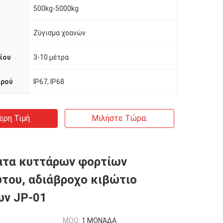
500kg-5000kg
Ζύγισμα χοανών
ίου
3-10 μέτρα
ερού
IP67, IP68
ερη Τιμή
Μιλήστε Τώρα.
ατα κυττάρων φορτίων
του, αδιάβροχο κιβώτιο
ων JP-01
MOQ:
1 ΜΟΝΆΔΑ