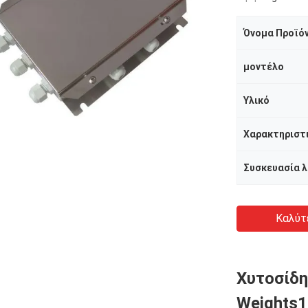
Όνομα Προϊό
μοντέλο
Υλικό
Καλύτ
Χυτοσίδ
Weights1