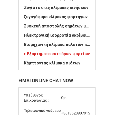
Ζυγίστε στις κλίμακες κινήσεων
ζυγογέφυρα κλίμακας φορτηγών
Συσκευή αποστολής σημάτων μετατροπέων πίεσης
Ηλεκτρονική ισορροπία ακρίβειας
Βιομηχανική κλίμακα παλετών πατωμάτων
Εξαρτήματα κυττάρων φορτίων
Κάμπτοντας κλίμακα πιάτων
ΕΊΜΑΙ ONLINE CHAT NOW
Υπεύθυνος
Qin
Επικοινωνίας :
Τηλεφωνικό νούμερο
+8618620907915