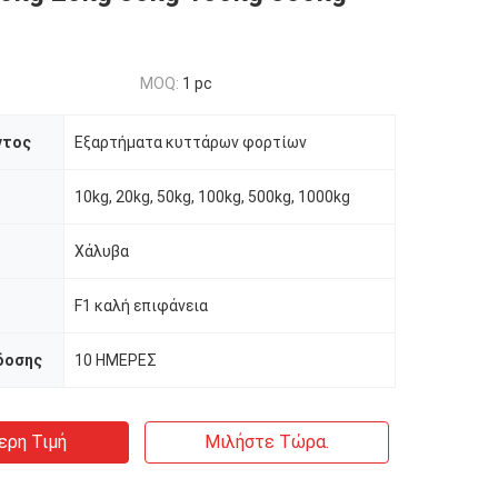
MOQ:
1 pc
ντος
Εξαρτήματα κυττάρων φορτίων
10kg, 20kg, 50kg, 100kg, 500kg, 1000kg
Χάλυβα
F1 καλή επιφάνεια
δοσης
10 ΗΜΕΡΕΣ
ερη Τιμή
Μιλήστε Τώρα.