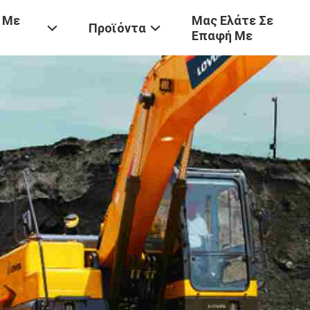
 Με
Μας Ελάτε Σε
Προϊόντα
Επαφή Με