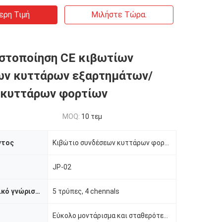
ερη Τιμή
Μιλήστε Τώρα.
στοποίηση CE κιβωτίων
ων κυττάρων εξαρτημάτων/
 κυττάρων φορτίων
MOQ:
10 τεμ
ντος
Κιβώτιο συνδέσεων κυττάρων φορτίων
JP-02
Χαρακτηριστικό γνώρισμα
5 τρύπες, 4 chennals
Εύκολο μοντάρισμα και σταθερότερος