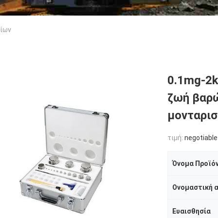
ίων
0.1mg-2k
ζωή βαρ
μονταρι
τιμή:
negotiable
Όνομα Προϊό
Ονομαστική α
Ευαισθησία