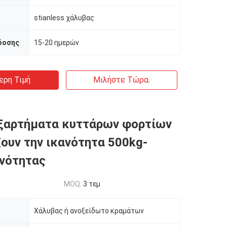
stianless χάλυβας
δοσης
15-20 ημερών
ερη Τιμή
Μιλήστε Τώρα.
εξαρτήματα κυττάρων φορτίων
ζουν την ικανότητα 500kg-
νότητας
MOQ:
3 τεμ
Χάλυβας ή ανοξείδωτο κραμάτων