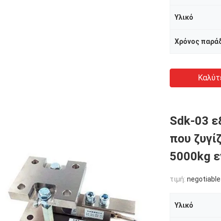
Υλικό
Χρόνος παρά
Καλύτ
Sdk-03 
που ζυγί
5000kg ε
τιμή:
negotiable
Υλικό