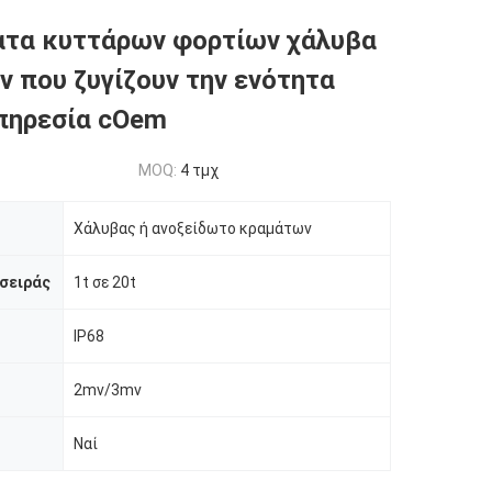
ατα κυττάρων φορτίων χάλυβα
 που ζυγίζουν την ενότητα
πηρεσία cOem
MOQ:
4 τμχ
Χάλυβας ή ανοξείδωτο κραμάτων
σειράς
1t σε 20t
IP68
2mv/3mv
Ναί