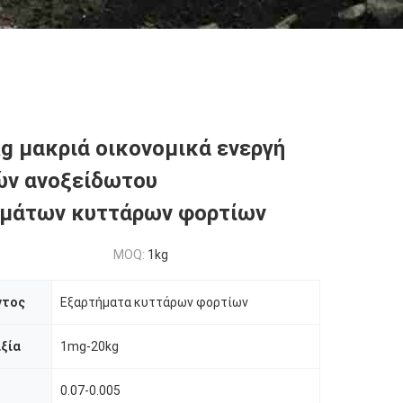
g μακριά οικονομικά ενεργή
ών ανοξείδωτου
σμάτων κυττάρων φορτίων
MOQ:
1kg
ντος
Εξαρτήματα κυττάρων φορτίων
ξία
1mg-20kg
0.07-0.005