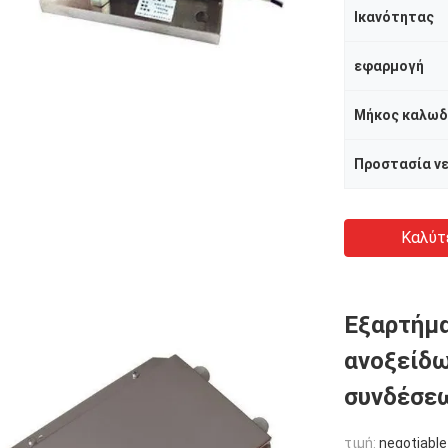
Ικανότητας
εφαρμογή
Μήκος καλωδ
Προστασία ν
Καλύτ
Εξαρτήμ
ανοξείδω
συνδέσε
τιμή:
negotiable