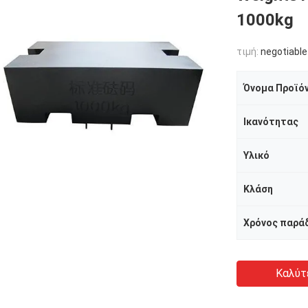
1000kg
τιμή:
negotiable
Όνομα Προϊό
Ικανότητας
Υλικό
Κλάση
Χρόνος παρά
Καλύτ