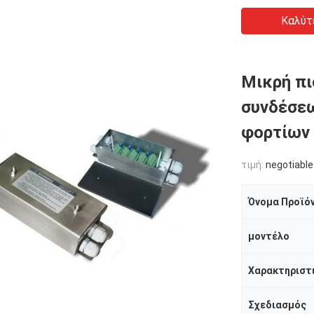
Καλύτ
Μικρή πι
συνδέσε
φορτίων
τιμή:
negotiable
Όνομα Προϊό
μοντέλο
Σχεδιασμός