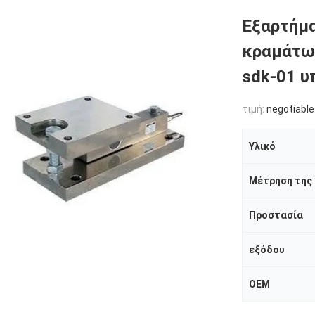
Εξαρτήμ
κραμάτων
sdk-01 υ
τιμή:
negotiable
Υλικό
Μέτρηση της 
Προστασία
εξόδου
OEM