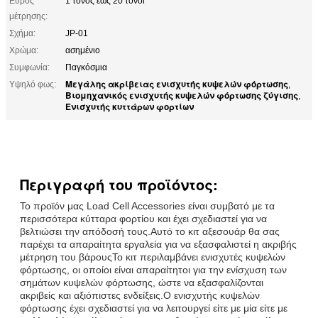
Εύρος
1 τόνος έως 20 τόνοι
μέτρησης:
Σχήμα:
JP-01
Χρώμα:
ασημένιο
Συμφωνία:
Παγκόσμια
Μεγάλης ακρίβειας ενισχυτής κυψελών φόρτωσης
Υψηλό φως:
,
Βιομηχανικός ενισχυτής κυψελών φόρτωσης ζύγισης
,
Ενισχυτής κυττάρων φορτίων
Περιγραφή του προϊόντος:
Το προϊόν μας Load Cell Accessories είναι συμβατό με τα
περισσότερα κύτταρα φορτίου και έχει σχεδιαστεί για να
βελτιώσει την απόδοσή τους.Αυτό το κιτ αξεσουάρ θα σας
παρέχει τα απαραίτητα εργαλεία για να εξασφαλιστεί η ακριβής
μέτρηση του βάρουςΤο κιτ περιλαμβάνει ενισχυτές κυψελών
φόρτωσης, οι οποίοι είναι απαραίτητοι για την ενίσχυση των
σημάτων κυψελών φόρτωσης, ώστε να εξασφαλίζονται
ακριβείς και αξιόπιστες ενδείξεις.Ο ενισχυτής κυψελών
φόρτωσης έχει σχεδιαστεί για να λειτουργεί είτε με μία είτε με