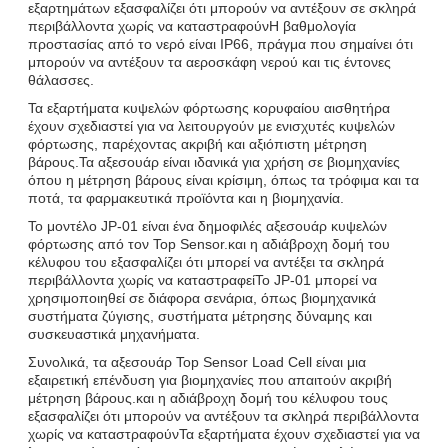
εξαρτημάτων εξασφαλίζει ότι μπορούν να αντέξουν σε σκληρά
περιβάλλοντα χωρίς να καταστραφούνΗ βαθμολογία
προστασίας από το νερό είναι IP66, πράγμα που σημαίνει ότι
μπορούν να αντέξουν τα αεροσκάφη νερού και τις έντονες
θάλασσες.
Τα εξαρτήματα κυψελών φόρτωσης κορυφαίου αισθητήρα
έχουν σχεδιαστεί για να λειτουργούν με ενισχυτές κυψελών
φόρτωσης, παρέχοντας ακριβή και αξιόπιστη μέτρηση
βάρους.Τα αξεσουάρ είναι ιδανικά για χρήση σε βιομηχανίες
όπου η μέτρηση βάρους είναι κρίσιμη, όπως τα τρόφιμα και τα
ποτά, τα φαρμακευτικά προϊόντα και η βιομηχανία.
Το μοντέλο JP-01 είναι ένα δημοφιλές αξεσουάρ κυψελών
φόρτωσης από τον Top Sensor.και η αδιάβροχη δομή του
κέλυφου του εξασφαλίζει ότι μπορεί να αντέξει τα σκληρά
περιβάλλοντα χωρίς να καταστραφείΤο JP-01 μπορεί να
χρησιμοποιηθεί σε διάφορα σενάρια, όπως βιομηχανικά
συστήματα ζύγισης, συστήματα μέτρησης δύναμης και
συσκευαστικά μηχανήματα.
Συνολικά, τα αξεσουάρ Top Sensor Load Cell είναι μια
εξαιρετική επένδυση για βιομηχανίες που απαιτούν ακριβή
μέτρηση βάρους.και η αδιάβροχη δομή του κέλυφου τους
εξασφαλίζει ότι μπορούν να αντέξουν τα σκληρά περιβάλλοντα
χωρίς να καταστραφούνΤα εξαρτήματα έχουν σχεδιαστεί για να