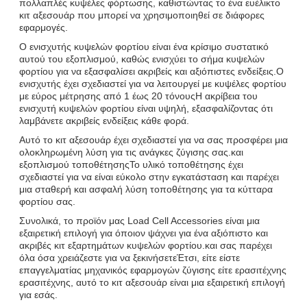
πολλαπλές κυψέλες φόρτωσης, καθιστώντας το ένα ευέλικτο
κιτ αξεσουάρ που μπορεί να χρησιμοποιηθεί σε διάφορες
εφαρμογές.
Ο ενισχυτής κυψελών φορτίου είναι ένα κρίσιμο συστατικό
αυτού του εξοπλισμού, καθώς ενισχύει το σήμα κυψελών
φορτίου για να εξασφαλίσει ακριβείς και αξιόπιστες ενδείξεις.Ο
ενισχυτής έχει σχεδιαστεί για να λειτουργεί με κυψέλες φορτίου
με εύρος μέτρησης από 1 έως 20 τόνουςΗ ακρίβεια του
ενισχυτή κυψελών φορτίου είναι υψηλή, εξασφαλίζοντας ότι
λαμβάνετε ακριβείς ενδείξεις κάθε φορά.
Αυτό το κιτ αξεσουάρ έχει σχεδιαστεί για να σας προσφέρει μια
ολοκληρωμένη λύση για τις ανάγκες ζύγισης σας.και
εξοπλισμού τοποθέτησηςΤο υλικό τοποθέτησης έχει
σχεδιαστεί για να είναι εύκολο στην εγκατάσταση και παρέχει
μια σταθερή και ασφαλή λύση τοποθέτησης για τα κύτταρα
φορτίου σας.
Συνολικά, το προϊόν μας Load Cell Accessories είναι μια
εξαιρετική επιλογή για όποιον ψάχνει για ένα αξιόπιστο και
ακριβές κιτ εξαρτημάτων κυψελών φορτίου.και σας παρέχει
όλα όσα χρειάζεστε για να ξεκινήσετεΈτσι, είτε είστε
επαγγελματίας μηχανικός εφαρμογών ζύγισης είτε ερασιτέχνης
ερασιτέχνης, αυτό το κιτ αξεσουάρ είναι μια εξαιρετική επιλογή
για εσάς.