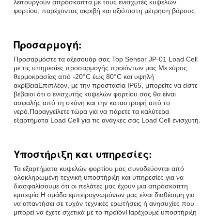
λειτουργούν απρόσκοπτα με τους ενισχυτές κυψελών
φορτίου, παρέχοντας ακριβή και αξιόπιστη μέτρηση βάρους.
Προσαρμογή:
Προσαρμόστε τα αξεσουάρ σας Top Sensor JP-01 Load Cell
με τις υπηρεσίες προσαρμογής προϊόντων μας.Με εύρος
θερμοκρασίας από -20°C έως 80°C και υψηλή
ακρίβειαΕπιπλέον, με την προστασία IP65, μπορείτε να είστε
βέβαιοι ότι ο ενισχυτής κυψελών φορτίου σας θα είναι
ασφαλής από τη σκόνη και την καταστροφή από το
νερό.Παραγγείλετε τώρα για να πάρετε τα καλύτερα
εξαρτήματα Load Cell για τις ανάγκες σας Load Cell ενισχυτή.
Υποστήριξη και υπηρεσίες:
Τα εξαρτήματα κυψελών φορτίου μας συνοδεύονται από
ολοκληρωμένη τεχνική υποστήριξη και υπηρεσίες για να
διασφαλίσουμε ότι οι πελάτες μας έχουν μια απρόσκοπτη
εμπειρία.Η ομάδα εμπειρογνωμόνων μας είναι διαθέσιμη για
να απαντήσει σε τυχόν τεχνικές ερωτήσεις ή ανησυχίες που
μπορεί να έχετε σχετικά με το προϊόνΠαρέχουμε υποστήριξη