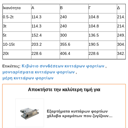
Ικανότητα
Α
Β
Γ
Δ
0.5-2t
114.3
240
104.8
214.6
3t
114.3
240
104.8
214.6
5t
152.4
300
136.5
249.2
10-15t
203.2
355.6
190.5
304.8
20t
228.6
406.4
228.6
342.9
Κιβώτιο συνδέσεων κυττάρων φορτίων
Ετικέττες:
,
μονταρίσματα κυττάρων φορτίων
,
μέρη κυττάρων φορτίων
Αποκτήστε την καλύτερη τιμή για
Εξαρτήματα κυττάρων φορτίων
χάλυβα κραμάτων που ζυγίζουν
την ενότητα sdk-01 υπηρεσία
cOem