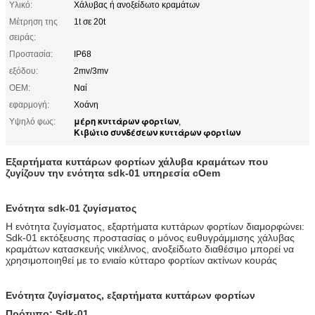
Υλικό:
Χάλυβας ή ανοξείδωτο κραμάτων
Μέτρηση της
1t σε 20t
σειράς:
Προστασία:
IP68
εξόδου:
2mv/3mv
OEM:
Ναί
εφαρμογή:
Χοάνη
μέρη κυττάρων φορτίων
Υψηλό φως:
,
Κιβώτιο συνδέσεων κυττάρων φορτίων
Εξαρτήματα κυττάρων φορτίων χάλυβα κραμάτων που
ζυγίζουν την ενότητα sdk-01 υπηρεσία cOem
Ενότητα sdk-01 ζυγίσματος
Η ενότητα ζυγίσματος, εξαρτήματα κυττάρων φορτίων διαμορφώνει:
Sdk-01 εκτόξευσης προστασίας ο μόνος ευθυγράμμισης χάλυβας
κραμάτων κατασκευής νικέλινος, ανοξείδωτο διαθέσιμο μπορεί να
χρησιμοποιηθεί με το ενιαίο κύτταρο φορτίων ακτίνων κουράς
Ενότητα ζυγίσματος, εξαρτήματα κυττάρων φορτίων
Πρότυπο: Sdk-01