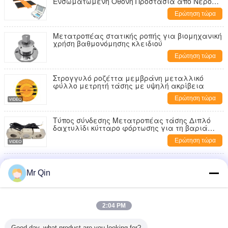
Ενσωματωμένη Οθόνη Προστασία από Νερό
IP65
Ερώτηση τώρα
Μετατροπέας στατικής ροπής για βιομηχανική
χρήση βαθμονόμησης κλειδιού
Ερώτηση τώρα
Στρογγυλό ροζέττα μεμβράνη μεταλλικό
φύλλο μετρητή τάσης με υψηλή ακρίβεια
Ερώτηση τώρα
Τύπος σύνδεσης Μετατροπέας τάσης Διπλό
δαχτυλίδι κύτταρο φόρτωσης για τη βαριά
βιομηχανία
Ερώτηση τώρα
Μικροκύτταρα φορτίου υψηλής ακρίβειας
χωρητικότητας 0,2 έως 20 kg
Mr Qin
Ερώτηση τώρα
Max Capacity 20.000kg Portable Axle Scale Portable
2:04 PM
Weighing for Various Applications
Ερώτηση τώρα
Good day, what product are you looking for?