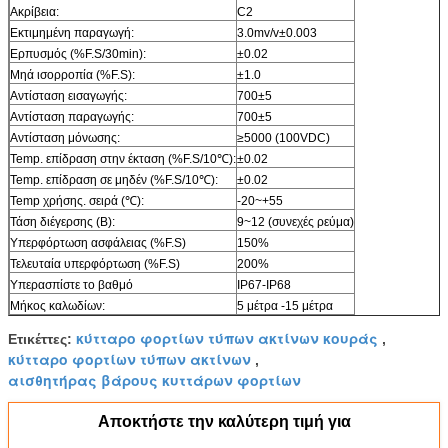
Ακρίβεια:
C2
Εκτιμημένη παραγωγή:
3.0mv/v±0.003
Ερπυσμός (%F.S/30min):
±0.02
Μηά ισορροπία (%F.S):
±1.0
Αντίσταση εισαγωγής:
700±5
Αντίσταση παραγωγής:
700±5
Αντίσταση μόνωσης:
≥5000 (100VDC)
Temp. επίδραση στην έκταση (%F.S/10℃):
±0.02
Temp. επίδραση σε μηδέν (%F.S/10℃):
±0.02
Temp χρήσης. σειρά (℃):
-20~+55
Τάση διέγερσης (Β):
9~12 (συνεχές ρεύμα)
Υπερφόρτωση ασφάλειας (%F.S)
150%
Τελευταία υπερφόρτωση (%F.S)
200%
Υπερασπίστε το βαθμό
IP67-IP68
Μήκος καλωδίων:
5 μέτρα -15 μέτρα
κύτταρο φορτίων τύπων ακτίνων κουράς
Ετικέττες:
,
κύτταρο φορτίων τύπων ακτίνων
,
αισθητήρας βάρους κυττάρων φορτίων
Αποκτήστε την καλύτερη τιμή για