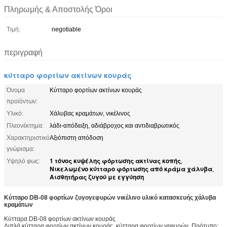
Πληρωμής & Αποστολής Όροι
Τιμή:
negotiable
περιγραφή
κύτταρο φορτίων ακτίνων κουράς
Όνομα
Κύτταρο φορτίων ακτίνων κουράς
προϊόντων:
Υλικό:
Χάλυβας κραμάτων, νικέλινος
Πλεονέκτημα:
λάδι-απόδειξη, αδιάβροχος και αντιδιαβρωτικός
Χαρακτηριστικό
Αξιόπιστη απόδοση
γνώρισμα:
1 τόνος κυψέλης φόρτωσης ακτίνας κοπής
Υψηλό φως:
,
Νικελωμένο κύτταρο φόρτωσης από κράμα χάλυβα
,
Αισθητήρας ζυγού με εγγύηση
Κύτταρο DB-08 φορτίων ζυγογεφυρών νικέλινο υλικό κατασκευής χάλυβα
κραμάτων
Κύτταρα DB-08 φορτίων ακτίνων κουράς
Διπλά κύτταρα φορτίων ακτίνων κουράς, κύτταρα φορτίων γεφυρών. Πρότυπο: