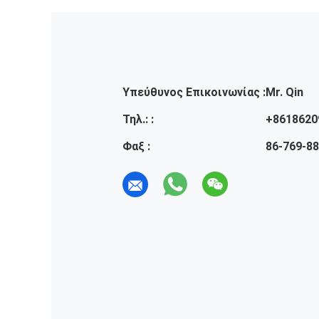
Υπεύθυνος Επικοινωνίας :
Mr. Qin
Τηλ.: :
+8618620
Φαξ :
86-769-8