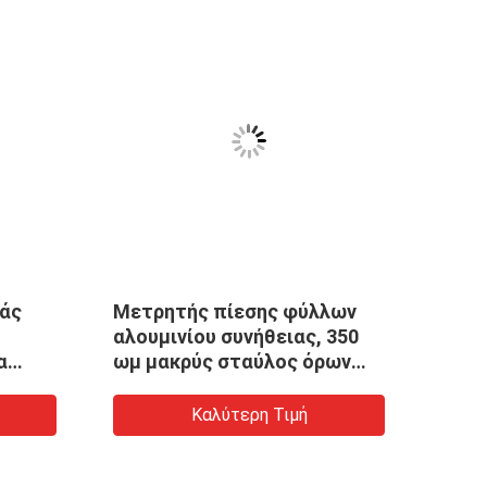
ράς
Μετρητής πίεσης φύλλων
120 
αλουμινίου συνήθειας, 350
ενια
α
ωμ μακρύς σταύλος όρων
μετα
μετρητών πίεσης
εποξ
Καλύτερη Τιμή