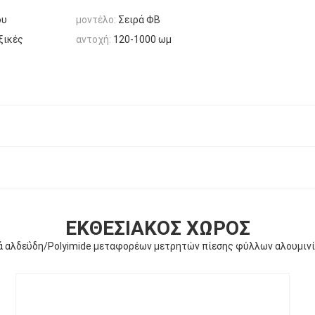
ου
μοντέλο:
Σειρά ΦΒ
ξικές
αντοχή:
120-1000 ωμ
ΕΚΘΕΣΙΑΚΌΣ ΧΏΡΟΣ
ά αλδεΰδη/Polyimide μεταφορέων μετρητών πίεσης φύλλων αλουμιν