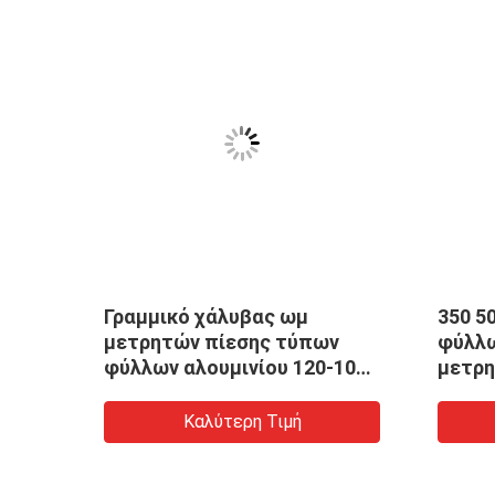
Γραμμικό χάλυβας ωμ
350 5
φυρών
μετρητών πίεσης τύπων
φύλλω
φύλλων αλουμινίου 120-1000
μετρη
ή αργίλιο κραμάτων
ροζέ
Καλύτερη Τιμή