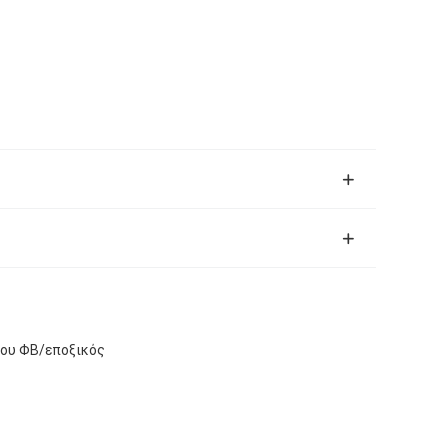
ίου ΦΒ/εποξικός