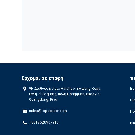
Ερχομαι σε επαφή
π
9F, Διεθνές κτίριο Haishuo, Beiwang Road,
Ετ
πόλη Zhongtang, πόλη Dongguan, επαρχία
Guangdong, Κίνα
Γύ
sales@top-sensor.com
Πο
+8618620907915
επ