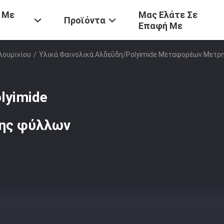
 Με
Μας Ελάτε Σε
Προϊόντα
Επαφή Με
λουμινίου
/
Υλικά Φαινολικά Αλδεΰδη/Polyimide Μεταφορέων Μετρ
lyimide
ης φύλλων