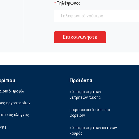
Τηλέφωνο:
Επικοινωνήστε
ερίπου
Προϊόντα
αιρικό Προφίλ
κύτταρο φορτίων
μετρητών πίεσης
ρος εργοστασίων
μικροσκοπικό κύτταρο
ιοτικός έλεγχος
φορτίων
αφή
κύτταρο φορτίων ακτίνων
κουράς