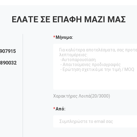
ΕΛΆΤΕ ΣΕ ΕΠΑΦΉ ΜΑΖΊ ΜΑΣ
Μήνυμα:
907915
8890032
Χαρακτήρες Λοιπά(
20
/3000)
Από: