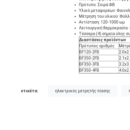
Πρότυπο: Σειρά ΦΒ
Υλικό μεταφορέων: Φαινολ
Μέτρηση του υλικού: Φύλλο
Αντίσταση: 120-1000 ωμ
Λειτουργική θερμοκρασία
Τέσσερα (4) σημεία ύλης 
Διαστάσεις προϊόντων
Πρότυπος αριθμός
Μέτρη
BF120-2FB
2.0x2
BF350-2FB
2.1x2
BF350-3FB
3.2x3
BF350-4FB
4.0x2
ετικέτα:
ηλεκτρικός μετρητής πίεσης