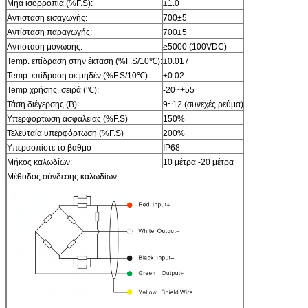
Μηά ισορροπία (%F.S):
±1.0
Αντίσταση εισαγωγής:
700±5
Αντίσταση παραγωγής:
700±5
Αντίσταση μόνωσης:
≥5000 (100VDC)
Temp. επίδραση στην έκταση (%F.S/10℃):
±0.017
Temp. επίδραση σε μηδέν (%F.S/10℃):
±0.02
Temp χρήσης. σειρά (℃):
-20~+55
Τάση διέγερσης (Β):
9~12 (συνεχές ρεύμα)
Υπερφόρτωση ασφάλειας (%F.S)
150%
Τελευταία υπερφόρτωση (%F.S)
200%
Υπερασπίστε το βαθμό
IP68
Μήκος καλωδίων:
10 μέτρα -20 μέτρα
Μέθοδος σύνδεσης καλωδίων