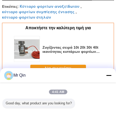
Κύτταρο φορτίων ανοξείδωτου
Ετικέττες:
,
κύτταρο φορτίων συμπίεσης έντασης
,
κύτταρο φορτίων στηλών
Αποκτήστε την καλύτερη τιμή για
Ζυγίζοντας σειρά 10t 20t 30t 40t
ικανότητας κυττάρων φορτίων
υψηλής ικανότητας
Να συνεχίσει
Mr Qin
κύτταρο φορτίων τύπων στηλών
Περισσότεροι
4:41 AM
Good day, what product are you looking for?
ενωμένη
Ο χάλυβας
Πολυ ζύγισμα
Εφαρμοσμένη
Προφορικ
υττάρων
κραμάτων
συμπίεσης
ζυγίζοντας
μακριά οικ