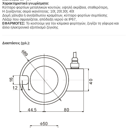
Χαρακτηριστικά γνωρίσματα:
Κύτταρο φορτίων μεταλλικών κουτιών, υψηλή ακρίβεια, σταθερότερη,
Η ζυγίζοντας σειρά ικανότητας: 10t, 20t.30t, 40t
Δομή χάλυβα ή ανοξείδωτου κραμάτων, κύτταρο φορτίων συμπίεσης
Λέιζερ που σφραγίζεται, απόδειξη νερού σε IP67,
ΕΦΑΡΜΟΓΕΣ:
Το κοστούμι για την κλίμακα φορτηγών, ζυγίζει τη γέφυρα και
άλλο ηλεκτρονικό εξοπλισμό ζύγισης
Διαστάσεις (χιλ.):