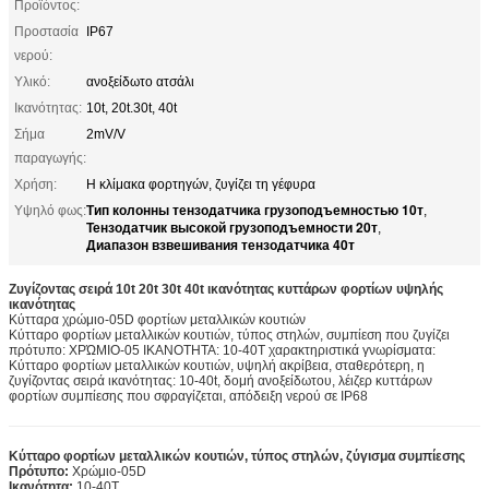
Προϊόντος:
Προστασία
IP67
νερού:
Υλικό:
ανοξείδωτο ατσάλι
Ικανότητας:
10t, 20t.30t, 40t
Σήμα
2mV/V
παραγωγής:
Χρήση:
Η κλίμακα φορτηγών, ζυγίζει τη γέφυρα
Тип колонны тензодатчика грузоподъемностью 10т
Υψηλό φως:
,
Тензодатчик высокой грузоподъемности 20т
,
Диапазон взвешивания тензодатчика 40т
Ζυγίζοντας σειρά 10t 20t 30t 40t ικανότητας κυττάρων φορτίων υψηλής
ικανότητας
Κύτταρα χρώμιο-05D φορτίων μεταλλικών κουτιών
Κύτταρο φορτίων μεταλλικών κουτιών, τύπος στηλών, συμπίεση που ζυγίζει
πρότυπο: ΧΡΏΜΙΟ-05 ΙΚΑΝΟΤΗΤΑ: 10-40T χαρακτηριστικά γνωρίσματα:
Κύτταρο φορτίων μεταλλικών κουτιών, υψηλή ακρίβεια, σταθερότερη, η
ζυγίζοντας σειρά ικανότητας: 10-40t, δομή ανοξείδωτου, λέιζερ κυττάρων
φορτίων συμπίεσης που σφραγίζεται, απόδειξη νερού σε IP68
Κύτταρο φορτίων μεταλλικών κουτιών, τύπος στηλών, ζύγισμα συμπίεσης
Πρότυπο:
Χρώμιο-05D
Ικανότητα:
10-40T