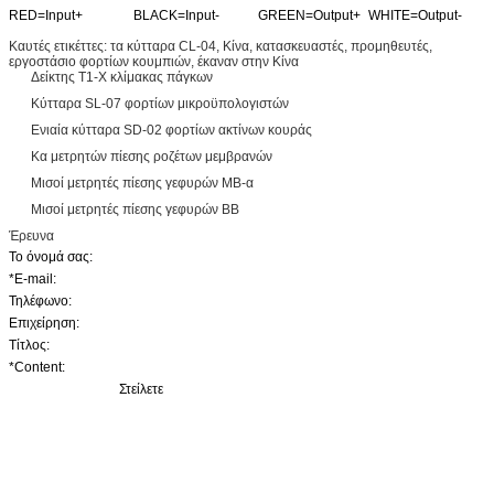
RED=Input+
BLACK=Input-
GREEN=Output+
WHITE=Output-
Καυτές ετικέττες: τα κύτταρα CL-04, Κίνα, κατασκευαστές, προμηθευτές,
εργοστάσιο φορτίων κουμπιών, έκαναν στην Κίνα
Δείκτης T1-Χ κλίμακας πάγκων
Κύτταρα SL-07 φορτίων μικροϋπολογιστών
Ενιαία κύτταρα SD-02 φορτίων ακτίνων κουράς
Κα μετρητών πίεσης ροζέτων μεμβρανών
Μισοί μετρητές πίεσης γεφυρών ΜΒ-α
Μισοί μετρητές πίεσης γεφυρών BB
Έρευνα
Το όνομά σας:
*E-mail
:
Τηλέφωνο:
Επιχείρηση:
Τίτλος:
*Content
:
Στείλετε