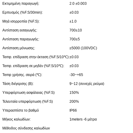
Εκτιμημένη παραγωγή:
2.0 ±0.003
Ερπυσμός (%F.S/30min):
±0.03
Μηά ισορροπία (%F.S):
±1.0
Αντίσταση εισαγωγής:
700±10
Αντίσταση παραγωγής:
700±5
Αντίσταση μόνωσης:
≥5000 (100VDC)
Temp. επίδραση στην έκταση (%F.S/10℃):
±0.03
Temp. επίδραση σε μηδέν (%F.S/10℃):
±0.03
Temp χρήσης. σειρά (℃):
-30~+65
Τάση διέγερσης (Β):
9~12 (συνεχές ρεύμα)
Υπερφόρτωση ασφάλειας (%F.S)
150%
Τελευταία υπερφόρτωση (%F.S)
200%
Υπερασπίστε το βαθμό
IP66
Μήκος καλωδίων:
1meters -6 μέτρα
Μέθοδος σύνδεσης καλωδίων