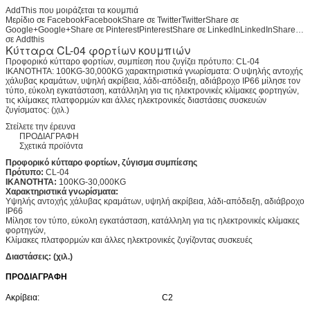
AddThis που μοιράζεται τα κουμπιά
Μερίδιο σε FacebookFacebookShare σε TwitterTwitterShare σε
Google+Google+Share σε PinterestPinterestShare σε LinkedInLinkedInShare…
σε Addthis
Κύτταρα CL-04 φορτίων κουμπιών
Προφορικό κύτταρο φορτίων, συμπίεση που ζυγίζει πρότυπο: CL-04
ΙΚΑΝΟΤΗΤΑ: 100KG-30,000KG χαρακτηριστικά γνωρίσματα: Ο υψηλής αντοχής
χάλυβας κραμάτων, υψηλή ακρίβεια, λάδι-απόδειξη, αδιάβροχο IP66 μίλησε τον
τύπο, εύκολη εγκατάσταση, κατάλληλη για τις ηλεκτρονικές κλίμακες φορτηγών,
τις κλίμακες πλατφορμών και άλλες ηλεκτρονικές διαστάσεις συσκευών
ζυγίσματος: (χιλ.)
Στείλετε την έρευνα
ΠΡΟΔΙΑΓΡΑΦΗ
Σχετικά προϊόντα
Προφορικό κύτταρο φορτίων, ζύγισμα συμπίεσης
Πρότυπο:
CL-04
ΙΚΑΝΟΤΗΤΑ:
100KG-30,000KG
Χαρακτηριστικά γνωρίσματα:
Υψηλής αντοχής χάλυβας κραμάτων, υψηλή ακρίβεια, λάδι-απόδειξη, αδιάβροχο
IP66
Μίλησε τον τύπο, εύκολη εγκατάσταση, κατάλληλη για τις ηλεκτρονικές κλίμακες
φορτηγών,
Κλίμακες πλατφορμών και άλλες ηλεκτρονικές ζυγίζοντας συσκευές
Διαστάσεις: (χιλ.)
ΠΡΟΔΙΑΓΡΑΦΗ
Ακρίβεια:
C2