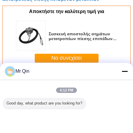
Αποκτήστε την καλύτερη τιμή για
Συσκευή αποστολής σημάτων
μετατροπέων πίεσης επιπέδων,
υποβρύχιος μετατροπέας πίεσης
Να συνεχίσει
Mr Qin
Περισσότεροι
Συσκευή αποστολής σημάτων μετατροπέων πίεσης
4:12 PM
Good day, what product are you looking for?
χανική
Υποβρύχια
Υλικό
Διαφορική
Πιστοποί
κευή
προστασία του
ανοξείδωτου
συσκευή
θερμοκρ
τολής
περιβάλλοντος
υψηλής ακρίβειας
αποστολής
-10~+ 
άτων
συσκευών
μετατροπέων
σημάτων πίεσης
εργασ
ροπέων
αποστολής
πίεσης
συσκευών
συσκε