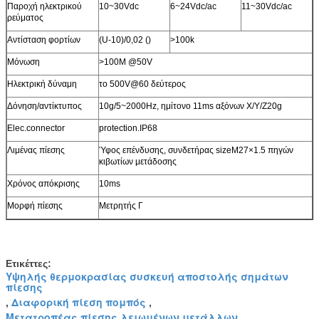
Παροχή ηλεκτρικού
10~30Vdc
6~24Vdc/ac
11~30Vdc/ac
ρεύματος
Αντίσταση φορτίων
(U-10)/0,02 ()
>100k
Μόνωση
>100M @50V
Ηλεκτρική δύναμη
το 500V@60 δεύτερος
Δόνηση/αντίκτυπος
10g/5~2000Hz, ημίτονο 11ms αξόνων X/Y/Z20g
Elec.connector
protection.IP68
Λιμένας πίεσης
Ύφος επένδυσης, συνδετήρας sizeM27×1.5 πηγών
κιβωτίων μετάδοσης
Χρόνος απόκρισης
10ms
Μορφή πίεσης
Μετρητής Γ
Ετικέττες:
Υψηλής θερμοκρασίας συσκευή αποστολής σημάτων
πίεσης
Διαφορική πίεση πομπός
,
,
Μετατροπέας πίεσης λειωμένων μετάλλων