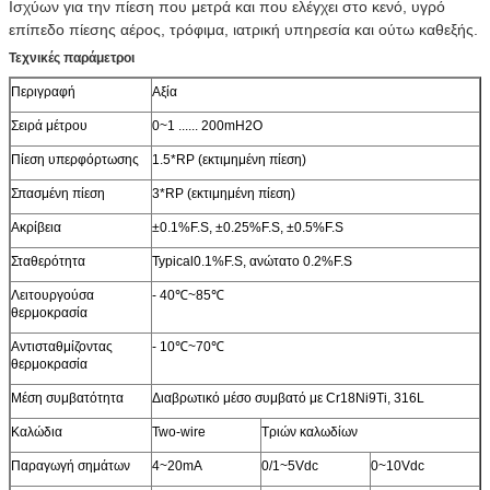
Ισχύων για την πίεση που μετρά και που ελέγχει στο κενό, υγρό
επίπεδο πίεσης αέρος, τρόφιμα, ιατρική υπηρεσία και ούτω καθεξής.
Τεχνικές παράμετροι
Περιγραφή
Αξία
Σειρά μέτρου
0~1 ...... 200mH2O
Πίεση υπερφόρτωσης
1.5*RP (εκτιμημένη πίεση)
Σπασμένη πίεση
3*RP (εκτιμημένη πίεση)
Ακρίβεια
±0.1%F.S, ±0.25%F.S, ±0.5%F.S
Σταθερότητα
Typical0.1%F.S, ανώτατο 0.2%F.S
Λειτουργούσα
- 40℃~85℃
θερμοκρασία
Αντισταθμίζοντας
- 10℃~70℃
θερμοκρασία
Μέση συμβατότητα
Διαβρωτικό μέσο συμβατό με Cr18Ni9Ti, 316L
Καλώδια
Two-wire
Τριών καλωδίων
Παραγωγή σημάτων
4~20mA
0/1~5Vdc
0~10Vdc