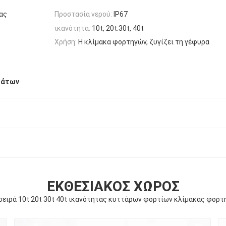
ας
Προστασία νερού:
IP67
ικανότητα:
10t, 20t.30t, 40t
Χρήση:
Η κλίμακα φορτηγών, ζυγίζει τη γέφυρα
,
μάτων
ΕΚΘΕΣΙΑΚΌΣ ΧΏΡΟΣ
σειρά 10t 20t 30t 40t ικανότητας κυττάρων φορτίων κλίμακας φορ