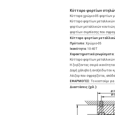
Κύτταρο φορτίων στηλών,
Κύτταρα χρώμιο-05 φορτίων 
Κύτταρο φορτίων μεταλλικών 
φορτίων μεταλλικών κουτιών, 
φορτίων συμπίεσης που σφραγί
Κύτταρο φορτίων μεταλλικών
Πρότυπο:
Χρώμιο-05
Ικανότητα:
10-40T
Χαρακτηριστικά γνωρίσματα:
Κύτταρο φορτίων μεταλλικών 
Η ζυγίζοντας σειρά ικανότητας: 
Δομή χάλυβα ή ανοξείδωτου κ
Λέιζερ που σφραγίζεται, απόδε
ΕΦΑΡΜΟΓΕΣ:
Το κοστούμι για 
Διαστάσεις (χιλ.):