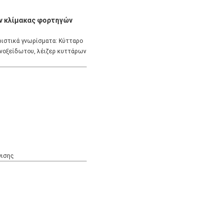
ων κλίμακας φορτηγών
ριστικά γνωρίσματα: Κύτταρο
 ανοξείδωτου, λέιζερ κυττάρων
γισης