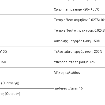
Χρήση temp.range: -20~+55℃
Temp.effect σε μηδέν: 0.02F.S/1
Temp.effect στην έκταση: 0.02F.
Ασφαλής υπερφόρτωση: 150%
±10Ω
Τελευταία υπερφόρτωση: 200%
0±5Ω
Υπερασπίστε το βαθμό: IP68
Μήκος καλωδίων
) (εισαγωγή)
meteres φ5mm 16
ος (Output+)