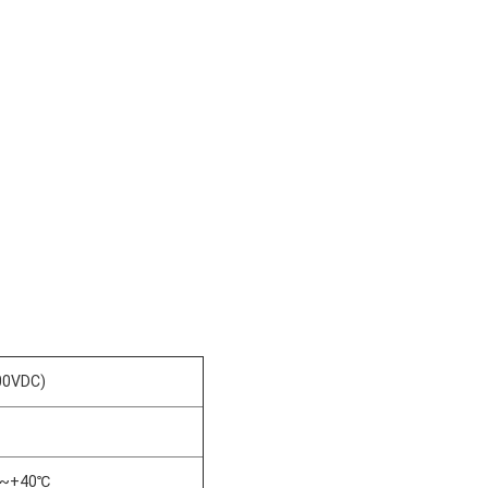
00VDC)
10~+40℃