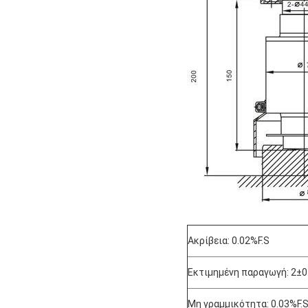
Ακρίβεια: 0.02%F.S
Εκτιμημένη παραγωγή: 2±
Μη γραμμικότητα: 0.03%F.