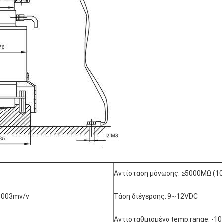
Αντίσταση μόνωσης: ≥5000MΩ (1
0.003mv/v
Τάση διέγερσης: 9~12VDC
S
Αντισταθμισμένο temp.range: -