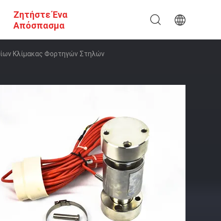
Ζητήστε Ένα
Απόσπασμα
ρτίων Κλίμακας Φορτηγών Στηλών