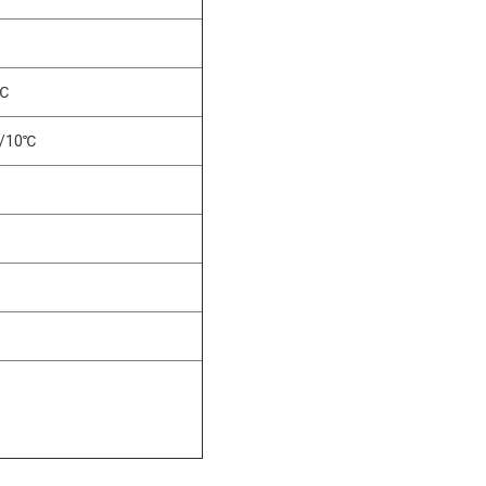
0℃
S/10℃