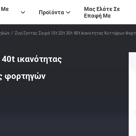
 Με
Μας Ελάτε Σε
Προϊόντα
Επαφή Με
τηλών
/
Ζυγίζοντας Σειρά 10t 20t 30t 40t Ικανότητας Κυττάρων Φο
t 40t ικανότητας
ς φορτηγών