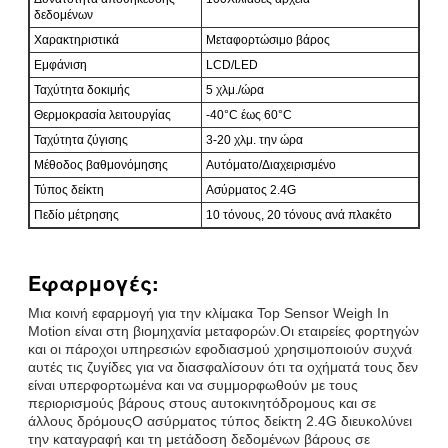
δεδομένων
Χαρακτηριστικά
Μεταφορτώσιμο βάρος
Εμφάνιση
LCD/LED
Ταχύτητα δοκιμής
5 χλμ./ώρα
Θερμοκρασία λειτουργίας
-40°C έως 60°C
Ταχύτητα ζύγισης
3-20 χλμ. την ώρα
Μέθοδος βαθμονόμησης
Αυτόματο/Διαχειρισμένο
Τύπος δείκτη
Ασύρματος 2.4G
Πεδίο μέτρησης
10 τόνους, 20 τόνους ανά πλακέτο
Εφαρμογές:
Μια κοινή εφαρμογή για την κλίμακα Top Sensor Weigh In
Motion είναι στη βιομηχανία μεταφορών.Οι εταιρείες φορτηγών
και οι πάροχοι υπηρεσιών εφοδιασμού χρησιμοποιούν συχνά
αυτές τις ζυγίδες για να διασφαλίσουν ότι τα οχήματά τους δεν
είναι υπερφορτωμένα και να συμμορφωθούν με τους
περιορισμούς βάρους στους αυτοκινητόδρομους και σε
άλλους δρόμουςΟ ασύρματος τύπος δείκτη 2.4G διευκολύνει
την καταγραφή και τη μετάδοση δεδομένων βάρους σε