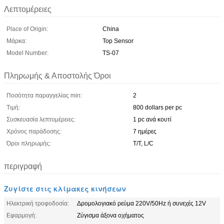
Λεπτομέρειες
Place of Origin:
China
Μάρκα:
Top Sensor
Model Number:
TS-07
Πληρωμής & Αποστολής Όροι
Ποσότητα παραγγελίας min:
2
Τιμή:
800 dollars per pc
Συσκευασία λεπτομέρειες:
1 pc ανά κουτί
Χρόνος παράδοσης:
7 ημέρες
Όροι πληρωμής:
T/T, L/C
περιγραφή
Ζυγίστε στις κλίμακες κινήσεων
Ηλεκτρική τροφοδοσία:
Δρομολογιακό ρεύμα 220V/50Hz ή συνεχές 12V
Εφαρμογή:
Ζύγισμα άξονα οχήματος