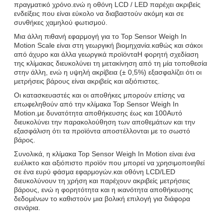
πραγματικό χρόνο.ενώ η οθόνη LCD / LED παρέχει ακριβείς
ενδείξεις που είναι εύκολο να διαβαστούν ακόμη και σε
συνθήκες χαμηλού φωτισμού.
Μια άλλη πιθανή εφαρμογή για το Top Sensor Weigh In
Motion Scale είναι στη γεωργική βιομηχανία.καθώς και σάκοι
από άχυρο και άλλα γεωργικά προϊόνταΗ φορητή σχεδίαση
της κλίμακας διευκολύνει τη μετακίνηση από τη μία τοποθεσία
στην άλλη, ενώ η υψηλή ακρίβεια (± 0,5%) εξασφαλίζει ότι οι
μετρήσεις βάρους είναι ακριβείς και αξιόπιστες.
Οι κατασκευαστές και οι αποθήκες μπορούν επίσης να
επωφεληθούν από την κλίμακα Top Sensor Weigh In
Motion.με δυνατότητα αποθήκευσης έως και 100Αυτό
διευκολύνει την παρακολούθηση των αποθεμάτων και την
εξασφάλιση ότι τα προϊόντα αποστέλλονται με το σωστό
βάρος.
Συνολικά, η κλίμακα Top Sensor Weigh In Motion είναι ένα
ευέλικτο και αξιόπιστο προϊόν που μπορεί να χρησιμοποιηθεί
σε ένα ευρύ φάσμα εφαρμογών.και οθόνη LCD/LED
διευκολύνουν τη χρήση και παρέχουν ακριβείς μετρήσεις
βάρους, ενώ η φορητότητα και η ικανότητα αποθήκευσης
δεδομένων το καθιστούν μια βολική επιλογή για διάφορα
σενάρια.