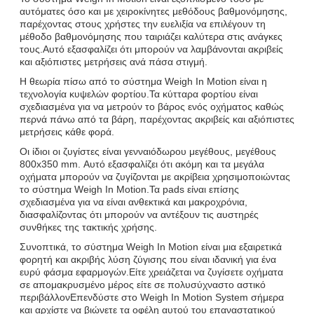
αυτόματες όσο και με χειροκίνητες μεθόδους βαθμονόμησης,
παρέχοντας στους χρήστες την ευελιξία να επιλέγουν τη
μέθοδο βαθμονόμησης που ταιριάζει καλύτερα στις ανάγκες
τους.Αυτό εξασφαλίζει ότι μπορούν να λαμβάνονται ακριβείς
και αξιόπιστες μετρήσεις ανά πάσα στιγμή.
Η θεωρία πίσω από το σύστημα Weigh In Motion είναι η
τεχνολογία κυψελών φορτίου.Τα κύτταρα φορτίου είναι
σχεδιασμένα για να μετρούν το βάρος ενός οχήματος καθώς
περνά πάνω από τα βάρη, παρέχοντας ακριβείς και αξιόπιστες
μετρήσεις κάθε φορά.
Οι ίδιοι οι ζυγίστες είναι γενναιόδωρου μεγέθους, μεγέθους
800x350 mm. Αυτό εξασφαλίζει ότι ακόμη και τα μεγάλα
οχήματα μπορούν να ζυγίζονται με ακρίβεια χρησιμοποιώντας
το σύστημα Weigh In Motion.Τα pads είναι επίσης
σχεδιασμένα για να είναι ανθεκτικά και μακροχρόνια,
διασφαλίζοντας ότι μπορούν να αντέξουν τις αυστηρές
συνθήκες της τακτικής χρήσης.
Συνοπτικά, το σύστημα Weigh In Motion είναι μια εξαιρετικά
φορητή και ακριβής λύση ζύγισης που είναι ιδανική για ένα
ευρύ φάσμα εφαρμογών.Είτε χρειάζεται να ζυγίσετε οχήματα
σε απομακρυσμένο μέρος είτε σε πολυσύχναστο αστικό
περιβάλλονΕπενδύστε στο Weigh In Motion System σήμερα
και αρχίστε να βιώνετε τα οφέλη αυτού του επαναστατικού