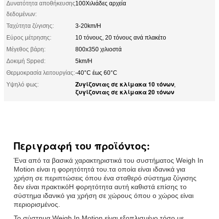
Δυνατότητα αποθήκευσης
100Χιλιάδες αρχεία
δεδομένων:
Ταχύτητα ζύγισης:
3-20km/H
Εύρος μέτρησης:
10 τόνους, 20 τόνους ανά πλακέτο
Μέγεθος βάρη:
800x350 χιλιοστά
Δοκιμή Spped:
5km/H
Θερμοκρασία λειτουργίας:
-40°C έως 60°C
Ζυγίζοντας σε κλίμακα 10 τόνων
Υψηλό φως:
,
ζυγίζοντας σε κλίμακα 20 τόνων
Περιγραφή του προϊόντος:
Ένα από τα βασικά χαρακτηριστικά του συστήματος Weigh In
Motion είναι η φορητότητά του.τα οποία είναι ιδανικά για
χρήση σε περιπτώσεις όπου ένα σταθερό σύστημα ζύγισης
δεν είναι πρακτικόΗ φορητότητα αυτή καθιστά επίσης το
σύστημα ιδανικό για χρήση σε χώρους όπου ο χώρος είναι
περιορισμένος.
Το σύστημα Weigh In Motion είναι εξοπλισμένο τόσο με