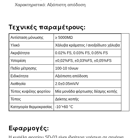
Χαρακτηριστικό: Αξιόπιστη απόδοση
Τεχνικές παραμέτρους:
Αντίσταση μόνωσης
≥ 5000MΩ
Υλικό
Χάλυβα κράματος / ανοξείδωτο χάλυβα
Ακριβότητα
0.02% FS, 0.03% FS, 0.05% FS
Υστερέση
±0,02%FS, ±0,03%FS, ±0,05%FS
Πεδίο μέτρησης
100-10 τόνων
Ειδικότητα
Αξιόπιστη απόδοση
Αισθησία
2.0±0.05mV/V
Τύπος κυψέλης φορτίου
Μία μονάδα φόρτωσης δέσμης κοπής
Τύπος
Δείκτης κοπής
Κατηγορία θερμοκρασίας
-10 ̊+60 °C
Εφαρμογές:
Η κυψέλη φορτίου SD-03 είναι ιδιαίτερα χρήσιμη σε σενάρια