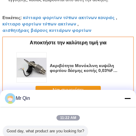
κύτταρο φορτίων τύπων ακτίνων κουράς
Ετικέττες:
,
κύτταρο φορτίων τύπων ακτίνων
,
αισθητήρας βάρους κυττάρων φορτίων
Αποκτήστε την καλύτερη τιμή για
Ακριβότητα Μονόκλινη κυψέλη
φορτίου δέσμης κοπής 0,03%FS
Μέγιστη διέγερση 15V -10uff5e
Περιοχή θερμοκρασίας 60°C
Να συνεχίσει
Mr Qin
κύτταρο φορτίων ακτίνων κουράς
Περισσότεροι
11:22 AM
Good day, what product are you looking for?