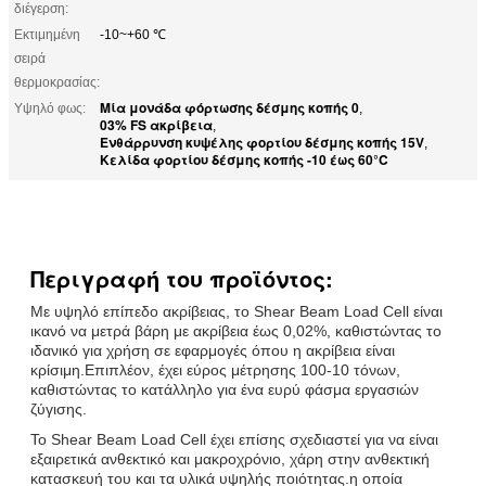
διέγερση:
Εκτιμημένη
-10~+60 ℃
σειρά
θερμοκρασίας:
Μία μονάδα φόρτωσης δέσμης κοπής 0
Υψηλό φως:
,
03% FS ακρίβεια
,
Ενθάρρυνση κυψέλης φορτίου δέσμης κοπής 15V
,
Κελίδα φορτίου δέσμης κοπής -10 έως 60°C
Περιγραφή του προϊόντος:
Με υψηλό επίπεδο ακρίβειας, το Shear Beam Load Cell είναι
ικανό να μετρά βάρη με ακρίβεια έως 0,02%, καθιστώντας το
ιδανικό για χρήση σε εφαρμογές όπου η ακρίβεια είναι
κρίσιμη.Επιπλέον, έχει εύρος μέτρησης 100-10 τόνων,
καθιστώντας το κατάλληλο για ένα ευρύ φάσμα εργασιών
ζύγισης.
Το Shear Beam Load Cell έχει επίσης σχεδιαστεί για να είναι
εξαιρετικά ανθεκτικό και μακροχρόνιο, χάρη στην ανθεκτική
κατασκευή του και τα υλικά υψηλής ποιότητας.η οποία