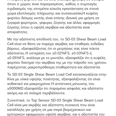
όπου ο χώρος είναι περιορισμένος, καθώς ο συμπαγής
σχεδιασμός της επιτρέπει εύκολη εγκατάσταση σε στενά
χώρα.εξοπλισμός πλήρωσης και συσκευασίαςΗ κυψέλη
φορτίου δέσμης κοπής είναι επίσης ιδανική για χρήση σε
ζυγαριά φορτηγών, γέφυρες ζύγισης και άλλες εφαρμογές
ζύγισης όπου η υψηλή ακρίβεια και αξιοπιστία είναι
απαραίτητες.
Με την αξιόπιστη απόδοσή του, το SD-03 Shear Beam Load
Cell είναι σε θέση να παρέχει ακριβείς και σταθερές ενδείξεις
βάρους, εξασφαλίζοντας ότι οι μετρήσεις σας είναι πάντα
αξιόπιστες.Η υστερέση του ±0.02%FS, ±0.03%FS ή
±0.05%FS, ανάλογα με το μοντέλο, εξασφαλίζει ότι η κυψέλη
φορτίου διατηρεί την ακρίβεια της με την πάροδο του χρόνου,
παρέχοντας μακροπρόθεσμη σταθερότητα και αξιοπιστία.
Το SD-03 Single Shear Beam Load Cell κατασκευάζεται στην
Κίνα με υλικά υψηλής ποιότητας, εξασφαλίζοντας ότι είναι
ανθεκτικό και μακροχρόνιο.Η αντίσταση μόνωσης του
≥5000MΩ εξασφαλίζει ότι παραμένει ασφαλές και αξιόπιστο
ακόμη και σε σκληρά περιβάλλοντα.
Συνοπτικά, το Top Sensor SD-03 Single Shear Beam Load
Cell είναι μια ακριβής και αξιόπιστη συσκευή που είναι
κατάλληλη για χρήση σε μια σειρά βιομηχανικών και
εμπορικών εφαρμογών.υψηλή ακρίβεια, και η αξιοπιστία του