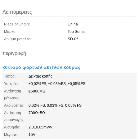
Λεπτομέρειες
Place of Origin:
China
Μάρκα:
Top Sensor
Αριθμό μοντέλου:
SD-05
περιγραφή
κύτταρο φορτίων ακτίνων κουράς
Τύπος:
Δείκτης κοπής
Υστερέση:
±0,02%FS, ±0,03%FS, ±0,05%FS
Αντίσταση
≥5000MΩ
μόνωσης:
Ακριβότητα:
0.02% FS, 0.03% FS, 0.05% FS
Αντίσταση
700Ω±5Ω
παραγωγής:
Αισθησία:
2.0±0.05mV/V
Μέγιστη
15V