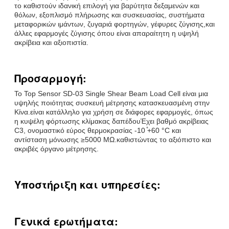
το καθιστούν ιδανική επιλογή για βαρύτητα δεξαμενών και
θόλων, εξοπλισμό πλήρωσης και συσκευασίας, συστήματα
μεταφορικών ιμάντων, ζυγαριά φορτηγών, γέφυρες ζύγισης,και
άλλες εφαρμογές ζύγισης όπου είναι απαραίτητη η υψηλή
ακρίβεια και αξιοπιστία.
Προσαρμογή:
Το Top Sensor SD-03 Single Shear Beam Load Cell είναι μια
υψηλής ποιότητας συσκευή μέτρησης κατασκευασμένη στην
Κίνα.είναι κατάλληλο για χρήση σε διάφορες εφαρμογές, όπως
η κυψέλη φόρτωσης κλίμακας δαπέδουΈχει βαθμό ακρίβειας
C3, ονομαστικό εύρος θερμοκρασίας -10 ̊+60 °C και
αντίσταση μόνωσης ≥5000 MΩ.καθιστώντας το αξιόπιστο και
ακριβές όργανο μέτρησης.
Υποστήριξη και υπηρεσίες:
Γενικά ερωτήματα: