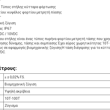
: Τύπος στήλης κύτταρα φόρτωσης
ίου: κυψέλος φορτίου μετρητή πίεσης
T
κή ζύγιση
ς: IP67
VDC / 10VDC
υ στήλης είναι ένας τύπος πυρήνα φορτίου μετρητή τάσης που χρησ
ησης δύναμης, τάσης και συμπίεσης.Έχει εύρος χωρητικότητας 10T-
ως σε εφαρμογές βιομηχανικής ζύγισηςΗ τάση διέγερσης για το κύτ
VDC.
έτρους:
≤ ± 0,02% F.S.
Βιομηχανική ζύγιση
Υψηλή ακρίβεια
10T-100T
Ζύγισμα