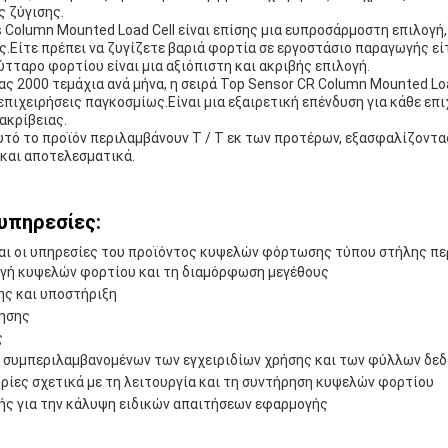
ς ζύγισης.
s Column Mounted Load Cell είναι επίσης μια ευπροσάρμοστη επιλογή
ς.Είτε πρέπει να ζυγίζετε βαριά φορτία σε εργοστάσιο παραγωγής εί
ύτταρο φορτίου είναι μια αξιόπιστη και ακριβής επιλογή.
ς 2000 τεμάχια ανά μήνα, η σειρά Top Sensor CR Column Mounted Load
επιχειρήσεις παγκοσμίως.Είναι μια εξαιρετική επένδυση για κάθε επι
ακρίβειας.
υτό το προϊόν περιλαμβάνουν T / T εκ των προτέρων, εξασφαλίζοντα
 και αποτελεσματικά.
υπηρεσίες:
και οι υπηρεσίες του προϊόντος κυψελών φόρτωσης τύπου στήλης πε
ογή κυψελών φορτίου και τη διαμόρφωση μεγέθους
ης και υποστήριξη
ησης
ς
, συμπεριλαμβανομένων των εγχειριδίων χρήσης και των φύλλων δε
ρίες σχετικά με τη λειτουργία και τη συντήρηση κυψελών φορτίου
ής για την κάλυψη ειδικών απαιτήσεων εφαρμογής