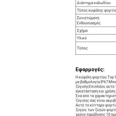
Διάστημα καλωδίου
Τύπος κυψέλης φορτί
Συνιστώμενη
Ενθουσιασμός
Σχήμα
Υλικό
Τύπος
Εφαρμογές:
Η κυψέλη φορτίου Top S
με βαθμολογία IP67.Μπο
ζύγισηςΕπιπλέον, αυτό 
εγκατάσταση και χρήση.
Ένα από τα χαρακτηριστ
ζύγισης σας είναι ακριβ
Αυτό το κύτταρο φορτί
ζυγών, των ζυγών φορτ
χρόνο παράδοσης 10 ημερ