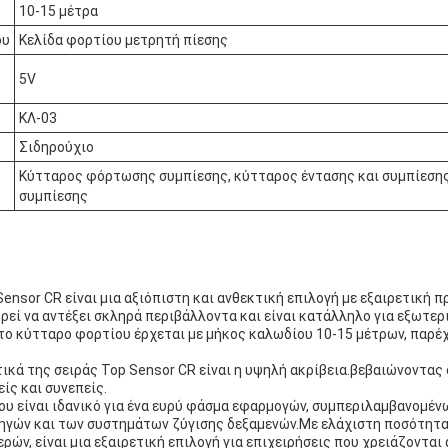
10-15 μέτρα
ου
Κελίδα φορτίου μετρητή πίεσης
5V
ΚΛ-03
Σιδηρούχιο
Κύτταρος φόρτωσης συμπίεσης, κύτταρος έντασης και συμπίεση
συμπίεσης
ensor CR είναι μια αξιόπιστη και ανθεκτική επιλογή με εξαιρετική π
ρεί να αντέξει σκληρά περιβάλλοντα και είναι κατάλληλο για εξωτε
το κύτταρο φορτίου έρχεται με μήκος καλωδίου 10-15 μέτρων, παρέχ
ικά της σειράς Top Sensor CR είναι η υψηλή ακρίβεια.βεβαιώνοντας 
είς και συνεπείς.
ου είναι ιδανικό για ένα ευρύ φάσμα εφαρμογών, συμπεριλαμβανομέν
ηγών και των συστημάτων ζύγισης δεξαμενών.Με ελάχιστη ποσότητα
ών, είναι μια εξαιρετική επιλογή για επιχειρήσεις που χρειάζονται 