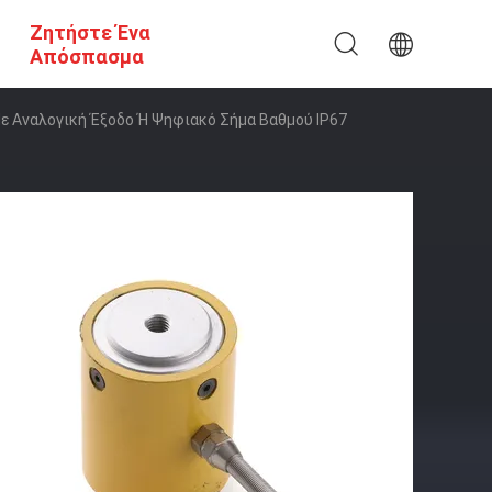
Ζητήστε Ένα
Απόσπασμα
ε Αναλογική Έξοδο Ή Ψηφιακό Σήμα Βαθμού IP67