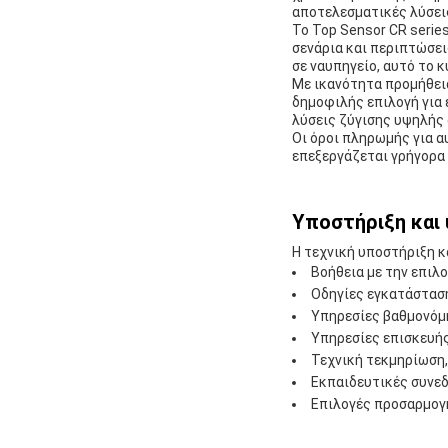
αποτελεσματικές λύσει
Το Top Sensor CR serie
σενάρια και περιπτώσει
σε ναυπηγείο, αυτό το κ
Με ικανότητα προμήθεια
δημοφιλής επιλογή για 
λύσεις ζύγισης υψηλής 
Οι όροι πληρωμής για α
επεξεργάζεται γρήγορα
Υποστήριξη και 
Η τεχνική υποστήριξη 
Βοήθεια με την επιλ
Οδηγίες εγκατάστασ
Υπηρεσίες βαθμονόμ
Υπηρεσίες επισκευή
Τεχνική τεκμηρίωση
Εκπαιδευτικές συνεδ
Επιλογές προσαρμογ