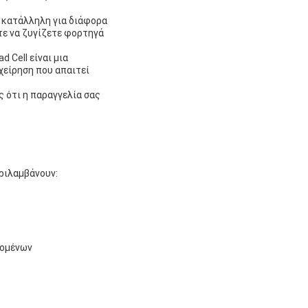
, κατάλληλη για διάφορα
τε να ζυγίζετε φορτηγά
 Cell είναι μια
χείρηση που απαιτεί
ς ότι η παραγγελία σας
ριλαμβάνουν:
δομένων