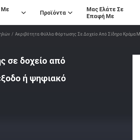
 Με
Μας Ελάτε Σε
Προϊόντα
Επαφή Με
τηλών
/
Ακριβότητα Φύλλα Φόρτωσης Σε Δοχείο Από Σίδηρο Κράμα Μ
 σε δοχείο από
έξοδο ή ψηφιακό