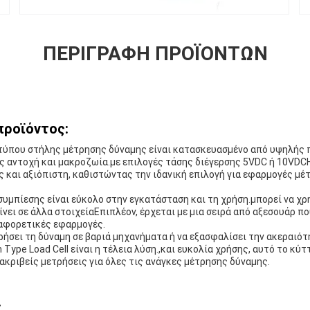
ΠΕΡΙΓΡΑΦΉ ΠΡΟΪΌΝΤΩΝ
προϊόντος:
ύπου στήλης μέτρησης δύναμης είναι κατασκευασμένο από υψηλής 
ς αντοχή και μακροζωία.με επιλογές τάσης διέγερσης 5VDC ή 10VDC
ής και αξιόπιστη, καθιστώντας την ιδανική επιλογή για εφαρμογές μ
μπίεσης είναι εύκολο στην εγκατάσταση και τη χρήση.μπορεί να χρη
νει σε άλλα στοιχείαΕπιπλέον, έρχεται με μια σειρά από αξεσουάρ πο
ιαφορετικές εφαρμογές.
τρήσει τη δύναμη σε βαριά μηχανήματα ή να εξασφαλίσει την ακεραιό
Type Load Cell είναι η τέλεια λύση.,και ευκολία χρήσης, αυτό το κύ
 ακριβείς μετρήσεις για όλες τις ανάγκες μέτρησης δύναμης.
: