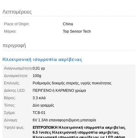
Λεπτομέρειες
Place of Origin:
China
Μάρκα:
Top Sensor Tech
περιγραφή
Ηλεκτρονική ισορροπία ακρίβειας
Αναγνωσιμότητα:
0,01 γρ
Δυναμικότητα:
100g
Επιλογές:
Ρυθμισμός δοκιμής στερεής, υγρής πυκνότητας
Δείκτης LED:
ΠΕΡΙΓΕΝΟ ή ΚΑΡΜΕΝΟ χρώμα
Βάρος:
3.3 κιλά
Τύπος:
Δύο γραμμές
Σχήμα:
TCB-01
Δύναμη:
6V 1.3Ah επαναφορτιζόμενη μπαταρία
ΕΠΙΤΡΟΠΟΙΚΗ Ηλεκτρονική ισορροπία ακριβείας
Υψηλό φως:
,
6.5 ίντσες Ηλεκτρονική ισορροπία ακριβείας
,
Ηλεκτρονική ισορροπία ακρίβειας με LED οθόνη