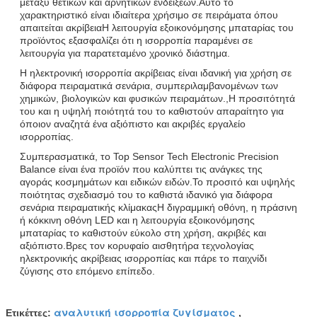
μεταξύ θετικών και αρνητικών ενδείξεων.Αυτό το
χαρακτηριστικό είναι ιδιαίτερα χρήσιμο σε πειράματα όπου
απαιτείται ακρίβειαΗ λειτουργία εξοικονόμησης μπαταρίας του
προϊόντος εξασφαλίζει ότι η ισορροπία παραμένει σε
λειτουργία για παρατεταμένο χρονικό διάστημα.
Η ηλεκτρονική ισορροπία ακρίβειας είναι ιδανική για χρήση σε
διάφορα πειραματικά σενάρια, συμπεριλαμβανομένων των
χημικών, βιολογικών και φυσικών πειραμάτων.,Η προσιτότητά
του και η υψηλή ποιότητά του το καθιστούν απαραίτητο για
όποιον αναζητά ένα αξιόπιστο και ακριβές εργαλείο
ισορροπίας.
Συμπερασματικά, το Top Sensor Tech Electronic Precision
Balance είναι ένα προϊόν που καλύπτει τις ανάγκες της
αγοράς κοσμημάτων και ειδικών ειδών.Το προσιτό και υψηλής
ποιότητας σχεδιασμό του το καθιστά ιδανικό για διάφορα
σενάρια πειραματικής κλίμακαςΗ διγραμμική οθόνη, η πράσινη
ή κόκκινη οθόνη LED και η λειτουργία εξοικονόμησης
μπαταρίας το καθιστούν εύκολο στη χρήση, ακριβές και
αξιόπιστο.Βρες τον κορυφαίο αισθητήρα τεχνολογίας
ηλεκτρονικής ακρίβειας ισορροπίας και πάρε το παιχνίδι
ζύγισης στο επόμενο επίπεδο.
αναλυτική ισορροπία ζυγίσματος
Ετικέττες:
,