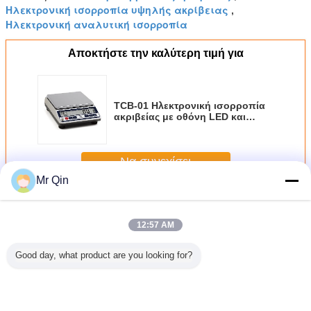
Ηλεκτρονική ισορροπία υψηλής ακρίβειας
,
Ηλεκτρονική αναλυτική ισορροπία
Αποκτήστε την καλύτερη τιμή για
TCB-01 Ηλεκτρονική ισορροπία
ακριβείας με οθόνη LED και
μέγεθος κατσαρόλας 6,5 ίντσες
σε πράσινο ή κόκκινο χρώμα
Να συνεχίσει
Mr Qin
Ηλεκτρονική ισορροπία ακρίβειας
Περισσότεροι
12:57 AM
Good day, what product are you looking for?
σορροπία
Φορητό
Ψηφιακή
Υψηλής ακρίβειας
Εργαστ
βειας
ηλεκτρονικό
ηλεκτρονική
ηλεκτρονικός
Ηλεκτρ
βειας
σύστημα
ισορροπία
αναλυτικός
υψηλής ακ
ονική,
λειτουργίας
ακρίβειας,
χρόνος απόκρισης
ζυγαρ