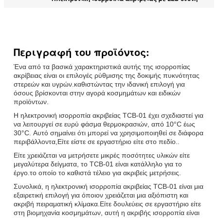
Περιγραφή του προϊόντος:
Ένα από τα βασικά χαρακτηριστικά αυτής της ισορροπίας
ακρίβειας είναι οι επιλογές ρύθμισης της δοκιμής πυκνότητας
στερεών και υγρών.καθιστώντας την ιδανική επιλογή για
όσους βρίσκονται στην αγορά κοσμημάτων και ειδικών
προϊόντων.
Η ηλεκτρονική ισορροπία ακριβείας TCB-01 έχει σχεδιαστεί για
να λειτουργεί σε ευρύ φάσμα θερμοκρασιών, από 10°C έως
30°C. Αυτό σημαίνει ότι μπορεί να χρησιμοποιηθεί σε διάφορα
περιβάλλοντα,Είτε είστε σε εργαστήριο είτε στο πεδίο..
Είτε χρειάζεται να μετρήσετε μικρές ποσότητες υλικών είτε
μεγαλύτερα δείγματα, το TCB-01 είναι κατάλληλο για το
έργο.το οποίο το καθιστά τέλειο για ακριβείς μετρήσεις.
Συνολικά, η ηλεκτρονική ισορροπία ακριβείας TCB-01 είναι μια
εξαιρετική επιλογή για όποιον χρειάζεται μια αξιόπιστη και
ακριβή πειραματική κλίμακα.Είτε δουλεύεις σε εργαστήριο είτε
στη βιομηχανία κοσμημάτων, αυτή η ακριβής ισορροπία είναι