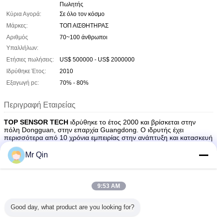
Πωλητής
Κύρια Αγορά:
Σε όλο τον κόσμο
Μάρκες:
ΤΟΠ ΑΙΣΘΗΤΗΡΑΣ
Αριθμός
70~100 άνθρωποι
Υπαλλήλων:
Ετήσιες πωλήσεις:
US$ 500000 - US$ 2000000
Ιδρύθηκε Έτος:
2010
Εξαγωγή pc:
70% - 80%
Περιγραφή Εταιρείας
TOP SENSOR TECH
ιδρύθηκε το έτος 2000 και βρίσκεται στην
πόλη Dongguan, στην επαρχία Guangdong. Ο ιδρυτής έχει
περισσότερα από 10 χρόνια εμπειρίας στην ανάπτυξη και κατασκευή
αισθητήρων. Παρέχουμε υπηρεσίες OEM σε άλλες εταιρείες από την
αρχή. Τελικά, δημιουργήσαμε τη δική μας μάρκα, TOP SENSOR, για
Mr Qin
να σταθούμε στον τομέα της ζύγισης.
Τα Προϊόντα μας
9:53 AM
1. Τενσοαντλητήρες
2. Δυναμοκυψέλες
Good day, what product are you looking for?
3. Φορητές Ζυγαριές Αξόνων
4. Αισθητήρες Πίεσης