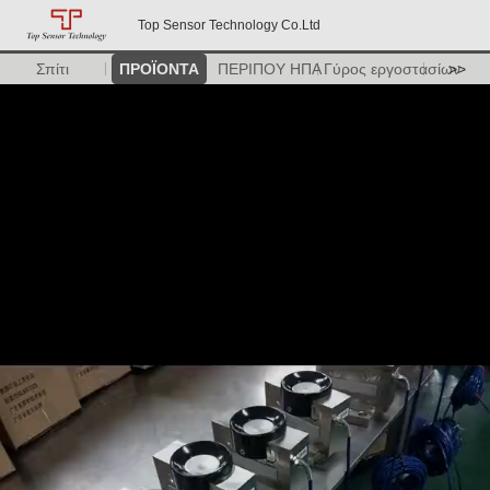
Top Sensor Technology Co.Ltd
Σπίτι
ΠΡΟΪΟΝΤΑ
ΠΕΡΙΠΟΥ ΗΠΑ
Γύρος εργοστασίων
>>