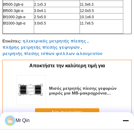
Bf500-2gb-α
2.1x5.3
11.3x6.3
Bf500-3gb-α
3.0x4.1
12.0x5.5
Bf1000-2gb-α
2.5x5.0
10.1x6.0
Bf1000-3gb-α
3.0x5.5
11.7x6.5
ηλεκτρικός μετρητής πίεσης
Ετικέττες:
,
πλήρης μετρητής πίεσης γεφυρών
,
μετρητής πίεσης τύπων φύλλων αλουμινίου
Αποκτήστε την καλύτερη τιμή για
Μισός μετρητής πίεσης γεφυρών
μικρός μια ΜΒ-μακροχρόνια
προσαρμοσμένη υπηρεσία
οικονομικά ενεργής ζωής
Να συνεχίσει
Mr Qin
Μετρητής πίεσης φύλλων αλουμινίου
Περισσότεροι