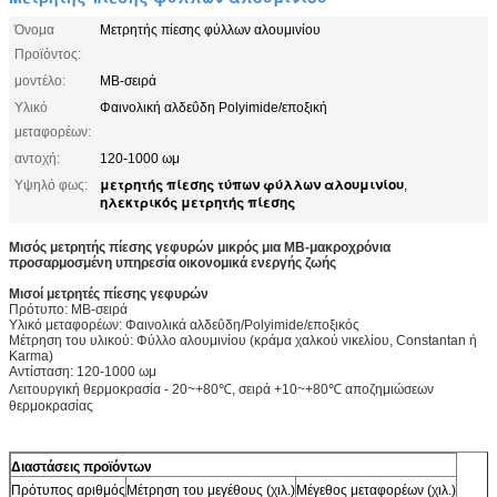
Όνομα
Μετρητής πίεσης φύλλων αλουμινίου
Προϊόντος:
μοντέλο:
ΜΒ-σειρά
Υλικό
Φαινολική αλδεΰδη Polyimide/εποξική
μεταφορέων:
αντοχή:
120-1000 ωμ
μετρητής πίεσης τύπων φύλλων αλουμινίου
Υψηλό φως:
,
ηλεκτρικός μετρητής πίεσης
Μισός μετρητής πίεσης γεφυρών μικρός μια ΜΒ-μακροχρόνια
προσαρμοσμένη υπηρεσία οικονομικά ενεργής ζωής
Μισοί μετρητές πίεσης γεφυρών
Πρότυπο: ΜΒ-σειρά
Υλικό μεταφορέων: Φαινολικά αλδεΰδη/Polyimide/εποξικός
Μέτρηση του υλικού: Φύλλο αλουμινίου (κράμα χαλκού νικελίου, Constantan ή
Karma)
Αντίσταση: 120-1000 ωμ
Λειτουργική θερμοκρασία - 20~+80℃, σειρά +10~+80℃ αποζημιώσεων
θερμοκρασίας
Διαστάσεις προϊόντων
Πρότυπος αριθμός
Μέτρηση του μεγέθους (χιλ.)
Μέγεθος μεταφορέων (χιλ.)