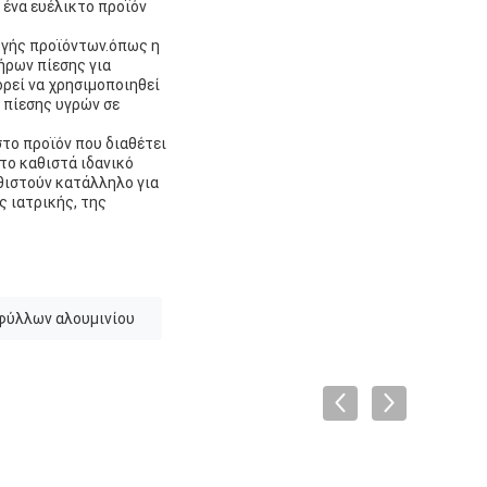
ο ένα ευέλικτο προϊόν
μογής προϊόντων.όπως η
ήρων πίεσης για
ορεί να χρησιμοποιηθεί
 πίεσης υγρών σε
ιστο προϊόν που διαθέτει
 το καθιστά ιδανικό
αθιστούν κατάλληλο για
 ιατρικής, της
φύλλων αλουμινίου