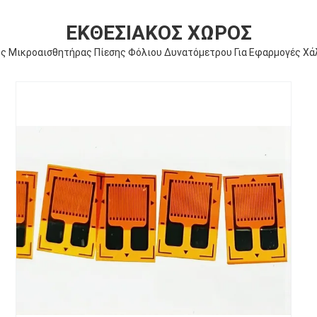
ΕΚΘΕΣΙΑΚΌΣ ΧΏΡΟΣ
ς Μικροαισθητήρας Πίεσης Φόλιου Δυνατόμετρου Για Εφαρμογές Χάλ