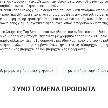
έτει σε κίνδυνο την ακρίβεια και την αξιοπιστία του, καθιστώντας τ
οιηθεί σε ένα ευρύ φάσμα εφαρμογών.
oil είναι κατάλληλος για μια σειρά περιπτώσεων και σενάριων εφαρ
ν ελαστικώνΜπορεί επίσης να χρησιμοποιηθεί στην ανάπτυξη αισθητ
ς οι μετρητές αρτηριακής πίεσης και οι αναπνευστικές συσκευές.μπ
ρων πίεσης για βιομηχανικές εφαρμογές, όπως η παρακολούθηση της
train Gauge της Top Sensor είναι ένα εξαιρετικά ανθεκτικό και αξιόπ
es και μπορεί να μετρήσει την πίεση με γραμμικό τρόπο.05% Full Scale
μικρών αλλαγών πίεσηςΤο συμπαγές μέγεθος και η ευελιξία του το κ
α εφαρμογών, συμπεριλαμβανομένων της αυτοκινητοβιομηχανίας, της
λεκτρονικής βιομηχανίας.και βιομηχανικές εφαρμογές.
πλήρης μετρητής πίεσης γεφυρών
μετρητής πίεσης τύπων 
ΣΥΝΙΣΤΏΜΕΝΑ ΠΡΟΪΌΝΤΑ