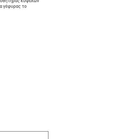
αισθητήρας κυψελών
μα γέφυρας το