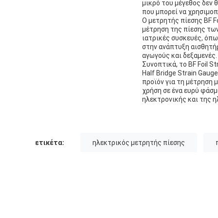
μικρό του μέγεθος δεν θ
που μπορεί να χρησιμοπ
Ο μετρητής πίεσης BF F
μέτρηση της πίεσης τω
ιατρικές συσκευές, όπω
στην ανάπτυξη αισθητή
αγωγούς και δεξαμενές.
Συνοπτικά, το BF Foil S
Half Bridge Strain Gaug
προϊόν για τη μέτρηση 
χρήση σε ένα ευρύ φάσμ
ηλεκτρονικής και της η
ετικέτα:
ηλεκτρικός μετρητής πίεσης