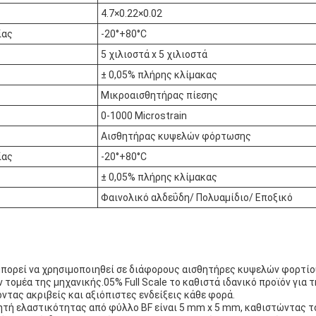
4.7×0.22×0.02
ίας
-20°+80°C
5 χιλιοστά x 5 χιλιοστά
± 0,05% πλήρης κλίμακας
Μικροαισθητήρας πίεσης
0-1000 Microstrain
Αισθητήρας κυψελών φόρτωσης
ίας
-20°+80°C
± 0,05% πλήρης κλίμακας
Φαινολικό αλδεΰδη/ Πολυαμίδιο/ Εποξικό
e μπορεί να χρησιμοποιηθεί σε διάφορους αισθητήρες κυψελών φορτίο
 τομέα της μηχανικής.05% Full Scale το καθιστά ιδανικό προϊόν για 
ντας ακριβείς και αξιόπιστες ενδείξεις κάθε φορά.
ητή ελαστικότητας από φύλλο BF είναι 5 mm x 5 mm, καθιστώντας τ