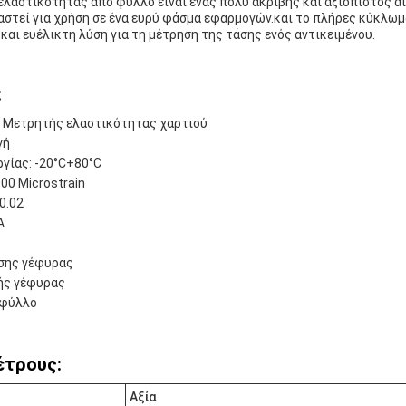
ελαστικότητας από φύλλο είναι ένας πολύ ακριβής και αξιόπιστος 
αστεί για χρήση σε ένα ευρύ φάσμα εφαρμογών.και το πλήρες κύκλω
 και ευέλικτη λύση για τη μέτρηση της τάσης ενός αντικειμένου.
:
: Μετρητής ελαστικότητας χαρτιού
γή
γίας: -20°C+80°C
00 Microstrain
 0.02
A
σης γέφυρας
ής γέφυρας
 φύλλο
έτρους:
Αξία