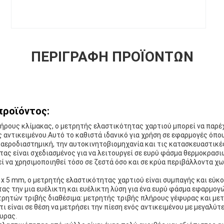
ΠΕΡΙΓΡΑΦΉ ΠΡΟΪΌΝΤΩΝ
προϊόντος:
ήρους κλίμακας, ο μετρητής ελαστικότητας χαρτιού μπορεί να παρέχ
 αντικειμένου.Αυτό το καθιστά ιδανικό για χρήση σε εφαρμογές όπου 
αεροδιαστημική, την αυτοκινητοβιομηχανία και τις κατασκευαστικές
ας είναι σχεδιασμένος για να λειτουργεί σε ευρύ φάσμα θερμοκρασιών
εί να χρησιμοποιηθεί τόσο σε ζεστά όσο και σε κρύα περιβάλλοντα χ
x 5 mm, ο μετρητής ελαστικότητας χαρτιού είναι συμπαγής και εύκ
ς την μια ευέλικτη και ευέλικτη λύση για ένα ευρύ φάσμα εφαρμογώ
τρητών τριβής διαθέσιμα: μετρητής τριβής πλήρους γέφυρας και με
ι είναι σε θέση να μετρήσει την πίεση ενός αντικειμένου με μεγαλύτ
υρας.