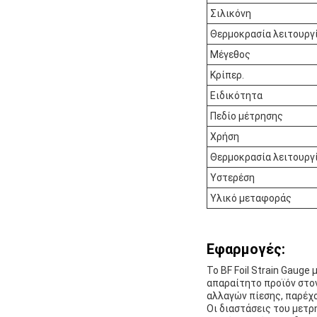
Σιλικόνη
Θερμοκρασία λειτουργ
Μέγεθος
Κρίπερ.
Ειδικότητα
Πεδίο μέτρησης
Χρήση
Θερμοκρασία λειτουργ
Υστερέση
Υλικό μεταφοράς
Εφαρμογές:
Το BF Foil Strain Gaug
απαραίτητο προϊόν στον
αλλαγών πίεσης, παρέχο
Οι διαστάσεις του μετρ