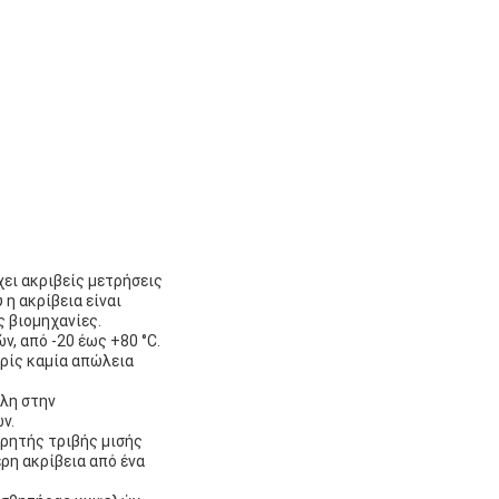
ει ακριβείς μετρήσεις
η ακρίβεια είναι
 βιομηχανίες.
, από -20 έως +80 °C.
ωρίς καμία απώλεια
ολη στην
ν.
τρητής τριβής μισής
ερη ακρίβεια από ένα