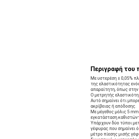
Περιγραφή του 
Με υστερέση ± 0,05% πλ
της ελαστικότητας ενός
απαραίτητη, όπως στην 
Ο μετρητής ελαστικότητ
Αυτό σημαίνει ότι μπορ
ακρίβειας ή απόδοσης.
Με μέγεθος μόλις 5 mm 
εγκατάσταση.καθιστώντα
Υπάρχουν δύο τύποι με
γέφυρας.που σημαίνει ότ
μέτρο πίεσης μισής γέφ