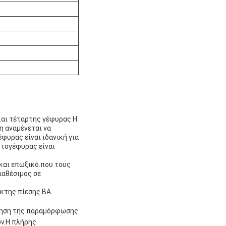
και τέταρτης γέφυρας.Η
η αναμένεται να
φυρας είναι ιδανική για
ρτογέφυρας είναι
και επωξικό.που τους
ιαθέσιμος σε
ίκτης πίεσης BA
τρηση της παραμόρφωσης
ν.Η πλήρης