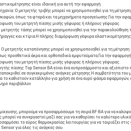
τικομέτρησης είναι ιδανική για αυτή την εφαρμογή.
ηχανία: Ο μετρητής τριβής μπορεί να χρησιμοποιηθεί για τη μέτρη
καφών, όπως τα φτερά και τα μηχανήματα προσγείωσης.Για την εφαρ
όρφωση του μετρητή πίεσης μισής γέφυρας ή πλήρους γέφυρας.
Ο μετρητής τάσης μπορεί να χρησιμοποιηθεί για την παρακολούθησ
ραγγες και κτίρια.Η πλήρης διαμόρφωση γέφυρα ελαστικομέτρησης ε
: Ο μετρητής καταπόνησης μπορεί να χρησιμοποιηθεί για τη μέτρησ
πως προσθετικά άκρα και ορθοπεδικά εμφυτεύματα.Για την εφαρμογή
όρφωση του μετρητή πίεσης μισής γέφυρας ή πλήρους γέφυρας.
ητής πίεσης Top Sensor BA είναι ένα ευπροσάρμοστο και αξιόπιστο 
ταποκριθεί σε συγκεκριμένες ανάγκες μέτρησης.Η συμβατότητα του 
α το καθιστούν κατάλληλο για χρήση σε ένα ευρύ φάσμα εφαρμογών
ληρό περιβάλλον.
μίκευσης, μπορούμε να προσαρμόσουμε τη σειρά BF-BA για να καλύψο
ς μπορεί να συνεργαστεί μαζί σας για να καθορίσει το καλύτερο υλικ
οσαρμόσει το εύρος θερμοκρασίας λειτουργίας για να ταιριάζει στις
Sensor για όλες τις ανάγκες σου.