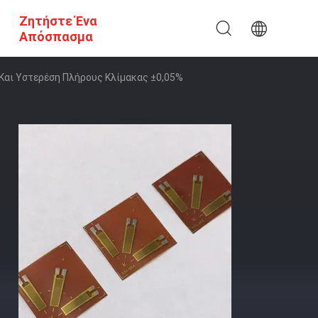
Ζητήστε Ένα
Απόσπασμα
 Και Υστερέση Πλήρους Κλίμακας ±0,05%