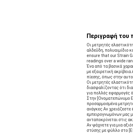
Περιγραφή του 
Οι μετρητές ελαστικότ
αλδεΰδη, πολυαιμίδιο κα
ensure that our Strain 
readings over a wide 
Ένα από τα βασικά χαρα
με εξαιρετική ακρίβεια
πίεσης, όπως στην αυτο
Οι μετρητές ελαστικότ
διασφαλίζοντας ότι δια
για πολλές εφαρμογές ό
Στην [Ονοματεπώνυμο Ετ
προσαρμοσμένα μετρητά
ανάγκες.Αν χρειάζεστε 
εμπειρογνωμόνων μας μπ
ανταποκρίνεται στις ακ
Αν ψάχνετε για μια αξι
στύσης με φύλλο στο [Ε