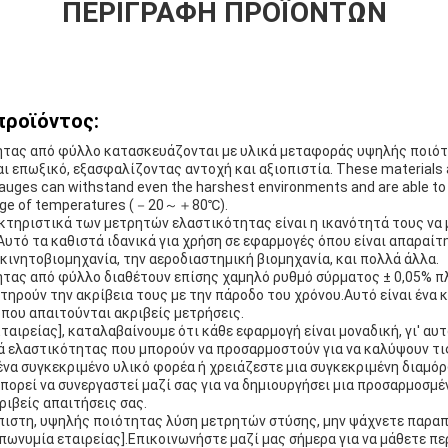
ΠΕΡΙΓΡΑΦΉ ΠΡΟΪΌΝΤΩΝ
προϊόντος:
ητας από φύλλο κατασκευάζονται με υλικά μεταφοράς υψηλής ποιό
ι επωξικό, εξασφαλίζοντας αντοχή και αξιοπιστία. These materials a
Gauges can withstand even the harshest environments and are able to
range of temperatures (－20～＋80℃).
κτηριστικά των μετρητών ελαστικότητας είναι η ικανότητά τους να 
.Αυτό τα καθιστά ιδανικά για χρήση σε εφαρμογές όπου είναι απαραίτ
κινητοβιομηχανία, την αεροδιαστημική βιομηχανία, και πολλά άλλα.
ητας από φύλλο διαθέτουν επίσης χαμηλό ρυθμό σύρματος ± 0,05% π
τηρούν την ακρίβεια τους με την πάροδο του χρόνου.Αυτό είναι ένα 
που απαιτούνται ακριβείς μετρήσεις.
αιρείας], καταλαβαίνουμε ότι κάθε εφαρμογή είναι μοναδική, γι' α
 ελαστικότητας που μπορούν να προσαρμοστούν για να καλύψουν τις
ένα συγκεκριμένο υλικό φορέα ή χρειάζεστε μια συγκεκριμένη διαμό
ορεί να συνεργαστεί μαζί σας για να δημιουργήσει μια προσαρμοσμέ
ριβείς απαιτήσεις σας.
όπιστη, υψηλής ποιότητας λύση μετρητών στύσης, μην ψάχνετε παρα
πωνυμία εταιρείας].Επικοινωνήστε μαζί μας σήμερα για να μάθετε πε