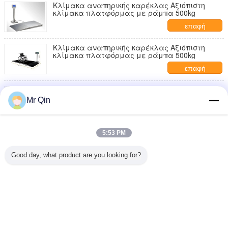
Κλίμακα αναπηρικής καρέκλας Αξιόπιστη
κλίμακα πλατφόρμας με ράμπα 500kg
επαφή
Κλίμακα αναπηρικής καρέκλας Αξιόπιστη
κλίμακα πλατφόρμας με ράμπα 500kg
επαφή
Βιομηχανικό σύστημα ζύγισης πλατφόρμας
από ανοξείδωτο χάλυβα 0,5-10 τόνων
Mr Qin
επαφή
Μικρή κλίμακα γερανών, επίδειξη 30kg 60kg
5:53 PM
150kg 300kg 24mm LCD
επαφή
Good day, what product are you looking for?
2 / 2
Γλώσσα αλλαγής
Greek