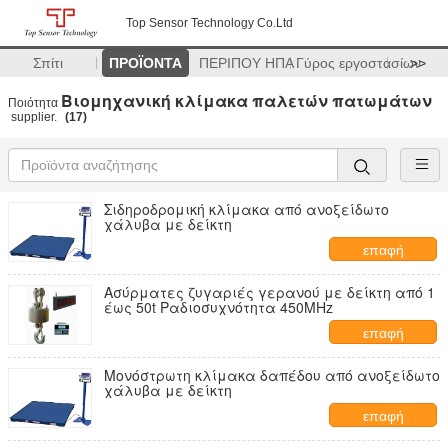
Top Sensor Technology Co.Ltd
Σπίτι
ΠΡΟΪΟΝΤΑ
ΠΕΡΙΠΟΥ ΗΠΑ
Γύρος εργοστασίων
>>
Βιομηχανική κλίμακα παλετών πατωμάτων
Ποιότητα
supplier.
(17)
Σιδηροδρομική κλίμακα από ανοξείδωτο
χάλυβα με δείκτη
επαφή
Ασύρματες ζυγαριές γερανού με δείκτη από 1
έως 50t Ραδιοσυχνότητα 450MHz
επαφή
Μονόστρωτη κλίμακα δαπέδου από ανοξείδωτο
χάλυβα με δείκτη
επαφή