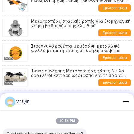
Ενσωματωμένη Οθόνη Προστασία από Νερό
IP65
Ερώτηση τώρα
Μετατροπέας στατικής ροπής για βιομηχανική
χρήση βαθμονόμησης κλειδιού
Ερώτηση τώρα
Στρογγυλό ροζέττα μεμβράνη μεταλλικό
φύλλο μετρητή τάσης με υψηλή ακρίβεια
Ερώτηση τώρα
Τύπος σύνδεσης Μετατροπέας τάσης Διπλό
δαχτυλίδι κύτταρο φόρτωσης για τη βαριά
βιομηχανία
Ερώτηση τώρα
Μικροκύτταρα φορτίου υψηλής ακρίβειας
χωρητικότητας 0,2 έως 20 kg
Mr Qin
Ερώτηση τώρα
Max Capacity 20.000kg Portable Axle Scale Portable
10:54 PM
Weighing for Various Applications
Ερώτηση τώρα
Good day, what product are you looking for?