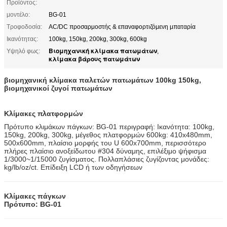
Προϊόντος:
μοντέλο:
BG-01
Τροφοδοσία:
AC/DC προσαρμοστής & επαναφορτιζόμενη μπαταρία
Ικανότητας:
100kg, 150kg, 200kg, 300kg, 600kg
Βιομηχανική κλίμακα πατωμάτων
Υψηλό φως:
,
κλίμακα βάρους πατωμάτων
βιομηχανική κλίμακα παλετών πατωμάτων 100kg 150kg,
βιομηχανικοί ζυγοί πατωμάτων
Κλίμακες πλατφορμών
Πρότυπο κλιμάκων πάγκων: BG-01 περιγραφή: Ικανότητα: 100kg,
150kg, 200kg, 300kg, μέγεθος πλατφορμών 600kg: 410x480mm,
500x600mm, πλαίσιο μορφής του U 600x700mm, περισσότερο
πλήρες πλαίσιο ανοξείδωτου #304 δύναμης, επιλέξιμο ψήφισμα
1/3000~1/15000 ζυγίσματος. Πολλαπλάσιες ζυγίζοντας μονάδες:
kg/lb/oz/ct. Επίδειξη LCD ή των οδηγήσεων
Κλίμακες πάγκων
Πρότυπο: BG-01