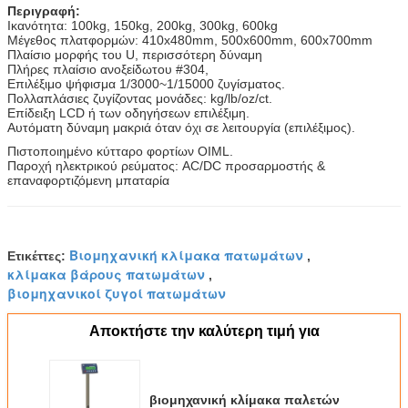
Περιγραφή:
Ικανότητα: 100kg, 150kg, 200kg, 300kg, 600kg
Μέγεθος πλατφορμών: 410x480mm, 500x600mm, 600x700mm
Πλαίσιο μορφής του U, περισσότερη δύναμη
Πλήρες πλαίσιο ανοξείδωτου #304,
Επιλέξιμο ψήφισμα 1/3000~1/15000 ζυγίσματος.
Πολλαπλάσιες ζυγίζοντας μονάδες: kg/lb/oz/ct.
Επίδειξη LCD ή των οδηγήσεων επιλέξιμη.
Αυτόματη δύναμη μακριά όταν όχι σε λειτουργία (επιλέξιμος).
Πιστοποιημένο κύτταρο φορτίων OIML.
Παροχή ηλεκτρικού ρεύματος: AC/DC προσαρμοστής &
επαναφορτιζόμενη μπαταρία
Βιομηχανική κλίμακα πατωμάτων
Ετικέττες:
,
κλίμακα βάρους πατωμάτων
,
βιομηχανικοί ζυγοί πατωμάτων
Αποκτήστε την καλύτερη τιμή για
βιομηχανική κλίμακα παλετών