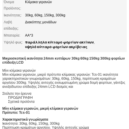
Όνομα
Κλίμακα γερανών
Προϊόντος:
Ικανότητας:
30kg, 60kg, 150kg, 300kg
Λαβή
Διακόπτης μονάδων
επίδειξης:
Μπαταρία:
AA*3
παράλληλο κύτταρο φορτίων ακτίνων
Υψηλό φως:
,
υψηλό κύτταρο φορτίων ακρίβειας
Μικροσκοπική ικανότητα 24mm κυττάρων 30kg 60kg 150kg 300kg φορτίων
επίδειξη LCD
Μίνι κλίμακα γερανών
Μίνι κλίμακα γερανών, μικρό πρότυπο κλίμακας γερανών: Tcs-01 ικανότητα
χαρακτηριστικών γνωρισμάτων: 30kg, 60kg, 150kg, περίπτωση κραμάτων
αργιλίου 300kg. Υψηλής αντοχής ενσωματωμένη χρώμα δομή φορτίων, γάντζος
ανοξείδωτου επίδειξης 24mm LCD δεσμός και
Στείλετε την έρευνα
ΠΡΟΔΙΑΓΡΑΦΗ
Σχετικά προϊόντα
Μίνι κλίμακα γερανών, μικρή κλίμακα γερανών
Πρότυπο: Tcs-01
Χαρακτηριστικά γνωρίσματα
Ικανότητα: 30kg, 60kg, 150kg, 300kg
Περίπτωση κραμάτων αργιλίου. Υψηλής αντοχής χρώμα