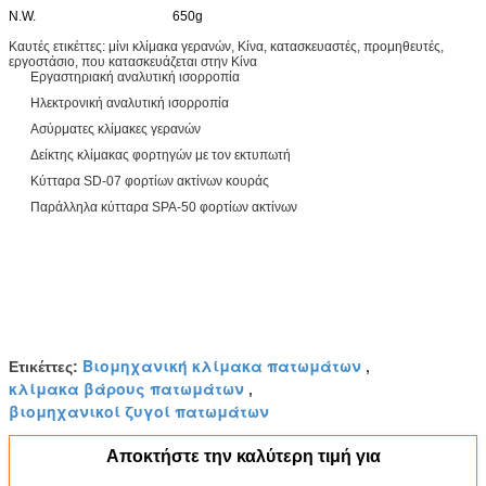
N.W.
650g
Καυτές ετικέττες: μίνι κλίμακα γερανών, Κίνα, κατασκευαστές, προμηθευτές,
εργοστάσιο, που κατασκευάζεται στην Κίνα
Εργαστηριακή αναλυτική ισορροπία
Ηλεκτρονική αναλυτική ισορροπία
Ασύρματες κλίμακες γερανών
Δείκτης κλίμακας φορτηγών με τον εκτυπωτή
Κύτταρα SD-07 φορτίων ακτίνων κουράς
Παράλληλα κύτταρα SPA-50 φορτίων ακτίνων
Βιομηχανική κλίμακα πατωμάτων
Ετικέττες:
,
κλίμακα βάρους πατωμάτων
,
βιομηχανικοί ζυγοί πατωμάτων
Αποκτήστε την καλύτερη τιμή για