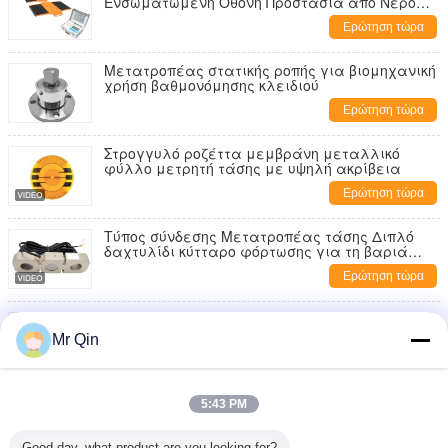
Ενσωματωμένη Οθόνη Προστασία από Νερό
IP65
Ερώτηση τώρα
Μετατροπέας στατικής ροπής για βιομηχανική
χρήση βαθμονόμησης κλειδιού
Ερώτηση τώρα
Στρογγυλό ροζέττα μεμβράνη μεταλλικό
φύλλο μετρητή τάσης με υψηλή ακρίβεια
Ερώτηση τώρα
Τύπος σύνδεσης Μετατροπέας τάσης Διπλό
δαχτυλίδι κύτταρο φόρτωσης για τη βαριά
βιομηχανία
Ερώτηση τώρα
Μικροκύτταρα φορτίου υψηλής ακρίβειας
χωρητικότητας 0,2 έως 20 kg
Mr Qin
Ερώτηση τώρα
Max Capacity 20.000kg Portable Axle Scale Portable
5:43 PM
Weighing for Various Applications
Ερώτηση τώρα
Good day, what product are you looking for?